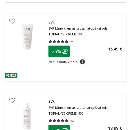
SVR
SVR kūno kremas sausai, atopiškai odai
TOPIALYSE CREME, 200 ml
(
5
)
Vidutinis įvertinimas 4.80
Įvertinimų skaičius 5
patarimas
15,49 €
-25%
Lojalumo klubo narių nuolaida
:
patarimas
Įvedus kodą VESK25
VESK25
patarimas
SVR
SVR kūno kremas sausai, atopiškai odai
TOPIALYSE CREME, 400 ml
(
89
)
Vidutinis įvertinimas 4.92
Įvertinimų skaičius 89
patarimas
18,99 €