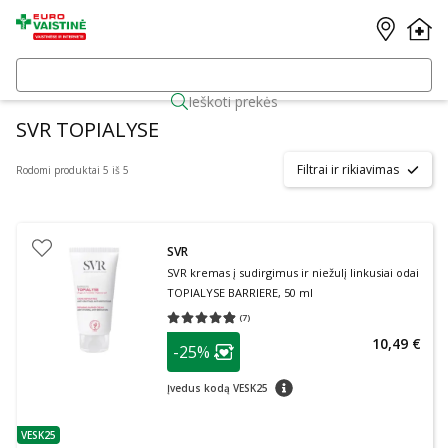
Ieškoti prekės
SVR TOPIALYSE
Filtrai ir rikiavimas
Rodomi produktai 5 iš 5
SVR
SVR kremas į sudirgimus ir niežulį linkusiai odai
TOPIALYSE BARRIERE, 50 ml
(
7
)
Vidutinis įvertinimas 4.86
Įvertinimų skaičius 7
patarimas
10,49 €
-25%
Lojalumo klubo narių nuolaida
:
patarimas
Įvedus kodą VESK25
VESK25
patarimas