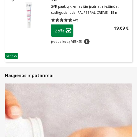
SVR paakių kremas itin jautriai, niežtinčiai,
sudirgusiai odai PALPEBRAL CREME,, 15 ml
(
46
)
Vidutinis įvertinimas 4.98
Įvertinimų skaičius 46
patarimas
19,69 €
-25%
Lojalumo klubo narių nuolaida
:
patarimas
Įvedus kodą VESK25
VESK25
patarimas
Naujienos ir patarimai