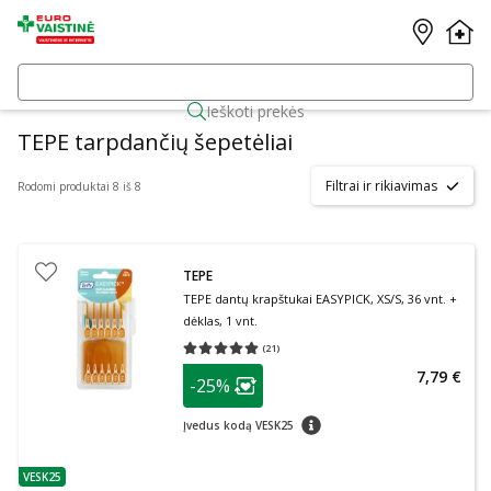
Ieškoti prekės
TEPE tarpdančių šepetėliai
Filtrai ir rikiavimas
Rodomi produktai 8 iš 8
TEPE
TEPE dantų krapštukai EASYPICK, XS/S, 36 vnt. +
dėklas, 1 vnt.
(
21
)
Vidutinis įvertinimas 5.00
Įvertinimų skaičius 21
patarimas
7,79 €
-25%
Lojalumo klubo narių nuolaida
:
patarimas
Įvedus kodą VESK25
VESK25
patarimas