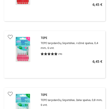
6,45 €
TEPE
TEPE tarpdančių šepetėliai, rožinė spalva, 0,4
mm, 6 vnt.
(
78
)
Vidutinis įvertinimas 4.86
Įvertinimų skaičius 78
6,45 €
TEPE
TEPE tarpdančių šepetėliai, žalia spalva, 0,8 mm,
6 vnt.