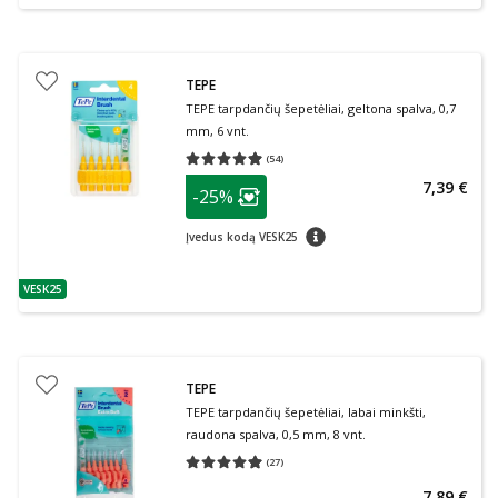
TEPE
TEPE tarpdančių šepetėliai, geltona spalva, 0,7
mm, 6 vnt.
(
54
)
Vidutinis įvertinimas 4.94
Įvertinimų skaičius 54
patarimas
7,39 €
-25%
Lojalumo klubo narių nuolaida
:
patarimas
Įvedus kodą VESK25
VESK25
patarimas
TEPE
TEPE tarpdančių šepetėliai, labai minkšti,
raudona spalva, 0,5 mm, 8 vnt.
(
27
)
Vidutinis įvertinimas 4.96
Įvertinimų skaičius 27
7,89 €