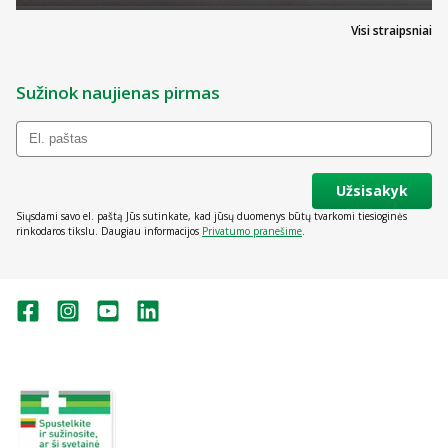
Visi straipsniai
Sužinok naujienas pirmas
Užsisakyk
Siųsdami savo el. paštą Jūs sutinkate, kad jūsų duomenys būtų tvarkomi tiesioginės
rinkodaros tikslu. Daugiau informacijos
Privatumo pranešime
.
Valstybinė vaistų kontrolės tarnyba
prie Lietuvos Respublikos sveikatos
apsaugos ministerijos:
Studentų g. 45A, Vilnius
+370 5 263 9264
vvkt@vvkt.lt