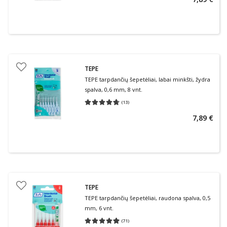
TEPE
TEPE tarpdančių šepetėliai, labai minkšti, žydra
spalva, 0,6 mm, 8 vnt.
(
13
)
Vidutinis įvertinimas 4.69
Įvertinimų skaičius 13
7,89 €
TEPE
TEPE tarpdančių šepetėliai, raudona spalva, 0,5
mm, 6 vnt.
(
71
)
Vidutinis įvertinimas 4.99
Įvertinimų skaičius 71