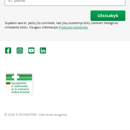
Užsisakyk
Siųsdami savo el. paštą Jūs sutinkate, kad jūsų duomenys būtų tvarkomi tiesioginės
rinkodaros tikslu. Daugiau informacijos
Privatumo pranešime
.
Valstybinė vaistų kontrolės tarnyba
prie Lietuvos Respublikos sveikatos
apsaugos ministerijos:
Studentų g. 45A, Vilnius
+370 5 263 9264
vvkt@vvkt.lt
https://www.vvkt.lt
© 2026 EUROVAISTINĖ. Visos teisės saugomos.