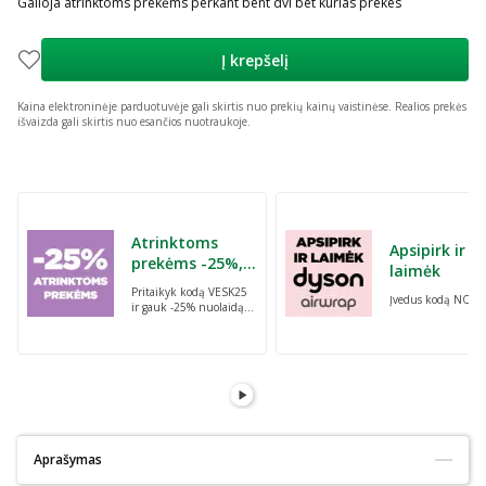
Galioja atrinktoms prekėms perkant bent dvi bet kurias prekes
Į krepšelį
Kaina elektroninėje parduotuvėje gali skirtis nuo prekių kainų vaistinėse.
Realios prekės
išvaizda gali skirtis nuo esančios nuotraukoje.
Praleisti karuselę
Atrinktoms
Apsipirk ir
prekėms -25%,
laimėk
perkant dvi bet
Pritaikyk kodą VESK25
Įvedus kodą NORI
kurias prekes su
ir gauk -25% nuolaidą
kodu: VESK25
atrinktoms
prekėms, perkant dvi
bet kurias prekes
Aprašymas