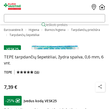
Ieškoti prekės
Eurovaistine.lt
Higiena
Burnos higiena
Tarpdančių priežiūra
Tarpdančių šepetėliai
VESK25
patarimas
TEPE tarpdančių šepetėliai, žydra spalva, 0,6 mm, 6
vnt.
TEPE
(
56
)
7,39 €
patarim
patarimas
-25%
Įvedus kodą VESK25
Lojalumo klubo narių nuolaida
: