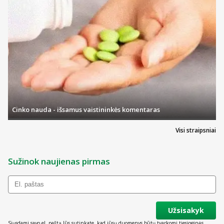
Cinko nauda - išsamus vaistininkės komentaras
Visi straipsniai
Sužinok naujienas pirmas
Užsisakyk
Siųsdami savo el. paštą Jūs sutinkate, kad jūsų duomenys būtų tvarkomi tiesioginės