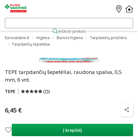
Ieškoti prekės
Eurovaistine.lt
Higiena
Burnos higiena
Tarpdančių priežiūra
Tarpdančių šepetėliai
TEPE tarpdančių šepetėliai, raudona spalva, 0,5
mm, 6 vnt.
TEPE
(
71
)
6,45 €
patarim
Į krepšelį