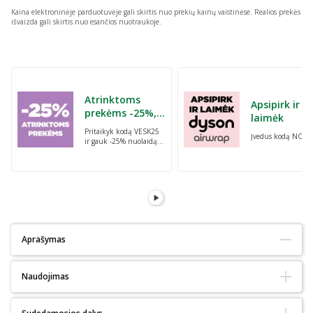
Kaina elektroninėje parduotuvėje gali skirtis nuo prekių kainų vaistinėse.
Realios prekės
išvaizda gali skirtis nuo esančios nuotraukoje.
Praleisti karuselę
Atrinktoms
Apsipirk ir
prekėms -25%,
laimėk
perkant dvi bet
Pritaikyk kodą VESK25
Įvedus kodą NORI
kurias prekes su
ir gauk -25% nuolaidą
kodu: VESK25
atrinktoms
prekėms, perkant dvi
bet kurias prekes
Aprašymas
Tinka alergiškiems:
Ne
Naudojimas
Tinka diabetikams:
Taip
Ekologiškas :
Ne
Natūralus:
Ne
Naudokite kasdien (geriausia vakare), nes tarpdančiuose užsilikęs