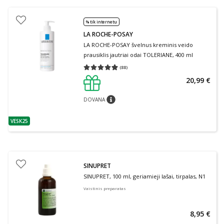
% tik internetu
LA ROCHE-POSAY
LA ROCHE-POSAY švelnus kreminis veido
prausiklis jautriai odai TOLERIANE, 400 ml
(
88
)
Vidutinis įvertinimas 4.91
Įvertinimų skaičius 88
20,99 €
DOVANA
patarimas
VESK25
patarimas
SINUPRET
SINUPRET, 100 ml, geriamieji lašai, tirpalas, N1
Vaistinis preparatas
8,95 €