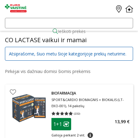
Ieškoti prekės
CO LACTASE vaikui ir mamai
Atsiprašome, šiuo metu šioje kategorijoje prekių neturime.
Pirkėjai vis dažniau domisi šiomis prekėmis
BIOFARMACIJA
SPORT&CARDIO BIOMAGNIS + BIOKALIS (LT-
EKO-001), 14 pakelių
(
232
)
Vidutinis įvertinimas 4.93
Įvertinimų skaičius 232
patarimas
13,99 €
1+1
Lojalumo klubo narių nuolaida
:
patarimas
Galioja perkant 2 vnt.