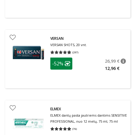
VERSAN
VERSAN SHOTS, 20 vnt.
(
297
)
Vidutinis įvertinimas 4.93
Įvertinimų skaičius 297
patarimas
26,99 €
-52%
patari
Įprasta
Lojalumo klubo narių nuolaida
:
12,96 €
ELMEX
ELMEX dantų pasta jautriems dantims SENSITIVE
PROFESSIONAL, nuo 12 metų, 75 ml, 75 ml
(
76
)
Vidutinis įvertinimas 4.95
Įvertinimų skaičius 76