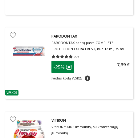
PARODONTAX
PARODONTAX dantų pasta COMPLETE
PROTECTION EXTRA FRESH, nuo 12 m., 75 ml
(
47
)
Vidutinis įvertinimas 4.79
Įvertinimų skaičius 47
patarimas
7,39 €
-25%
Lojalumo klubo narių nuolaida
:
patarimas
Įvedus kodą VESK25
VESK25
patarimas
VITIRON
VitirON™ KIDS Immunity, 50 kramtomųjų
guminukų