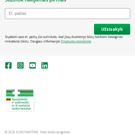
Užsisakyk
Siųsdami savo el. paštą Jūs sutinkate, kad jūsų duomenys būtų tvarkomi tiesioginės
rinkodaros tikslu. Daugiau informacijos
Privatumo pranešime
.
Valstybinė vaistų kontrolės tarnyba
prie Lietuvos Respublikos sveikatos
apsaugos ministerijos:
Studentų g. 45A, Vilnius
+370 5 263 9264
vvkt@vvkt.lt
https://www.vvkt.lt
© 2026 EUROVAISTINĖ. Visos teisės saugomos.