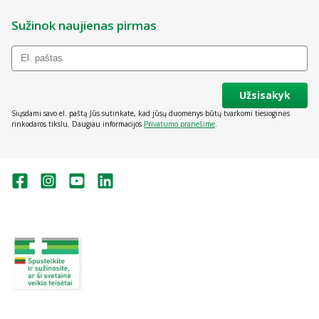
Sužinok naujienas pirmas
Užsisakyk
Siųsdami savo el. paštą Jūs sutinkate, kad jūsų duomenys būtų tvarkomi tiesioginės
rinkodaros tikslu. Daugiau informacijos
Privatumo pranešime
.
Valstybinė vaistų kontrolės tarnyba
prie Lietuvos Respublikos sveikatos
apsaugos ministerijos:
Studentų g. 45A, Vilnius
+370 5 263 9264
vvkt@vvkt.lt
https://www.vvkt.lt