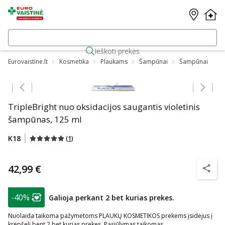
Ieškoti prekės
Eurovaistine.lt
Kosmetika
Plaukams
Šampūnai
Šampūnai
Praleisti karuselę
TripleBright nuo oksidacijos saugantis violetinis
šampūnas, 125 ml
K18
(
1
)
42,99 €
patarim
patarimas
-40%
Galioja perkant 2 bet kurias prekes.
Lojalumo klubo narių nuolaida
:
Nuolaida taikoma pažymėtoms PLAUKŲ KOSMETIKOS prekėms įsidėjus į
krepšelį bent 2 bet kurias prekes. Pasiūlymas taikomas