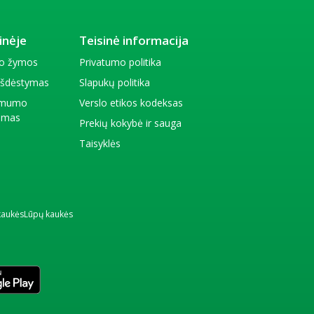
inėje
Teisinė informacija
io žymos
Privatumo politika
 išdėstymas
Slapukų politika
amumo
Verslo etikos kodeksas
kimas
Prekių kokybė ir sauga
Taisyklės
kaukės
Lūpų kaukės