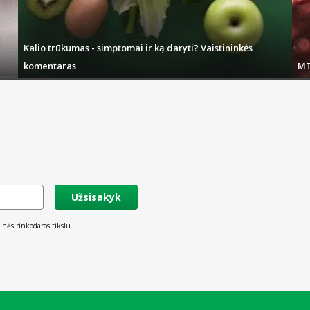
Kalio trūkumas - simptomai ir ką daryti? Vaistininkės
komentaras
MT
Užsisakyk
inės rinkodaros tikslu.