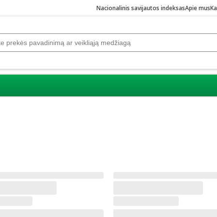
Nacionalinis savijautos indeksas
Apie mus
Ka