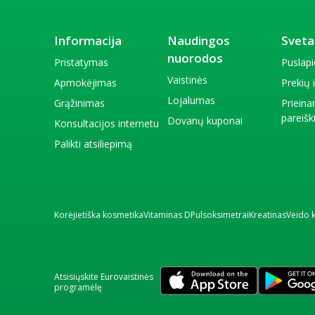
Informacija
Naudingos
Sveta
nuorodos
Pristatymas
Puslap
Vaistinės
Apmokėjimas
Prekių
Lojalumas
Grąžinimas
Priein
pareiš
Dovanų kuponai
Konsultacijos internetu
Palikti atsiliepimą
Korėjietiška kosmetika
Vitaminas D
Pulsoksimetrai
Kreatinas
Veido 
Atsisiųskite Eurovaistinės
programėlę