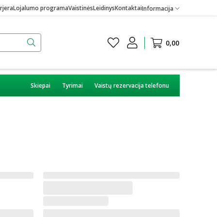
rjera
Lojalumo programa
Vaistinės
Leidinys
Kontaktai
Informacija
0,00
Skiepai
Tyrimai
Vaistų rezervacija telefonu