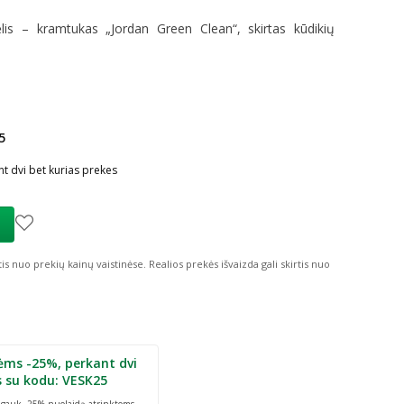
lis – kramtukas „Jordan Green Clean“, skirtas kūdikių
5
ių nuolaida
:
t dvi bet kurias prekes
tis nuo prekių kainų vaistinėse.
Realios prekės išvaizda gali skirtis nuo
ėms -25%, perkant dvi
s su kodu: VESK25