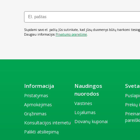
Siųsdami savo el. paštą Jūs sutinkate, kad jūsų duomenys būtų tvarkomi tiesiog
Daugiau informacijos
Privatumo pranešime
.
Informacija
Naudingos
Sveta
nuorodos
Pristatymas
Puslap
Vaistinės
Apmokėjimas
Prekių
Lojalumas
Grąžinimas
Priein
pareiš
Dovanų kuponai
Konsultacijos internetu
Palikti atsiliepimą