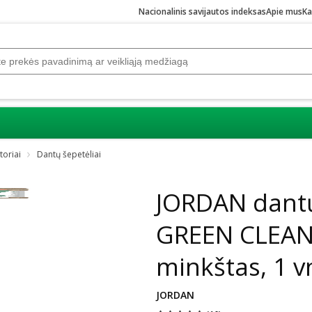
Nacionalinis savijautos indeksas
Apie mus
Ka
toriai
Dantų šepetėliai
Praleisti karuselę
JORDAN dantų
GREEN CLEAN,
minkštas, 1 v
JORDAN