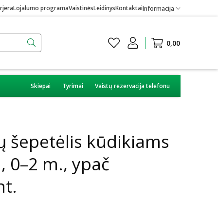
rjera
Lojalumo programa
Vaistinės
Leidinys
Kontaktai
Informacija
0,00
Skiepai
Tyrimai
Vaistų rezervacija telefonu
 šepetėlis kūdikiams
 0–2 m., ypač
nt.