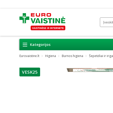
Kategorijos
Eurovaistine.lt
Higiena
Burnos higiena
Šepetėliai ir iriga
VESK25
patarimas