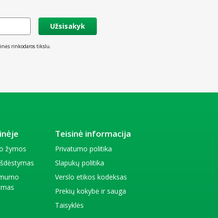
Užsisakyk
inės rinkodaros tikslu.
inėje
Teisinė informacija
io žymos
Privatumo politika
 išdėstymas
Slapukų politika
amumo
Verslo etikos kodeksas
kimas
Prekių kokybė ir sauga
Taisyklės