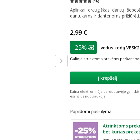
(
16
)
Aplinkai draugiškas dantų šepetė
dantukams ir dantenoms prižiūrėti.
2,99 €
patarimas
-25%
Įvedus kodą VESK2
Lojalumo klubo nar
Galioja atrinktoms prekėms perkant ben
Į krepšelį
Kaina elektroninėje parduotuvėje gali skir
esančios nuotraukoje.
Papildomi pasiūlymai:
Atrinktoms prek
bet kurias preke