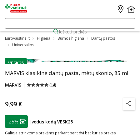
Ieškoti prekės
Eurovaistine.lt
Higiena
Burnos higiena
Dantų pastos
Universalios
VESK25
patarimas
MARVIS klasikinė dantų pasta, mėtų skonio, 85 ml
MARVIS
(
14
)
9,99 €
patarim
patarimas
-25%
Įvedus kodą VESK25
Lojalumo klubo narių nuolaida
:
Galioja atrinktoms prekėms perkant bent dvi bet kurias prekes