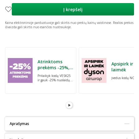
Į krepšelį
Kaina elektroninėje parduotuvėje gali skirtis nuo prekių kainų vaistinėse.
Realios prekės
išvaizda gali skirtis nuo esančios nuotraukoje.
Praleisti karuselę
Atrinktoms
Apsipirk ir
prekėms -25%,
laimėk
perkant dvi bet
Pritaikyk kodą VESK25
Įvedus kodą NORI
kurias prekes su
ir gauk -25% nuolaidą
kodu: VESK25
atrinktoms
prekėms, perkant dvi
bet kurias prekes
Aprašymas
Tinka alergiškiems:
Ne