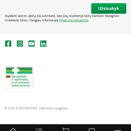
Užsisakyk
Siųsdami savo el. paštą Jūs sutinkate, kad jūsų duomenys būtų tvarkomi tiesioginės
rinkodaros tikslu. Daugiau informacijos
Privatumo pranešime
.
Valstybinė vaistų kontrolės tarnyba
prie Lietuvos Respublikos sveikatos
apsaugos ministerijos:
Studentų g. 45A, Vilnius
+370 5 263 9264
vvkt@vvkt.lt
https://www.vvkt.lt
© 2026 EUROVAISTINĖ. Visos teisės saugomos.