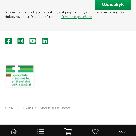
Užsisakyk
Siųsdami savo el. paštą Jūs sutinkate, kad jūsų duomenys būtų tvarkomi tiesioginės
rinkodaros tikslu. Daugiau informacijos
Privatumo pranešime
.
Valstybinė vaistų kontrolės tarnyba
prie Lietuvos Respublikos sveikatos
apsaugos ministerijos:
Studentų g. 45A, Vilnius
+370 5 263 9264
vvkt@vvkt.lt
https://www.vvkt.lt
© 2026 EUROVAISTINĖ. Visos teisės saugomos.