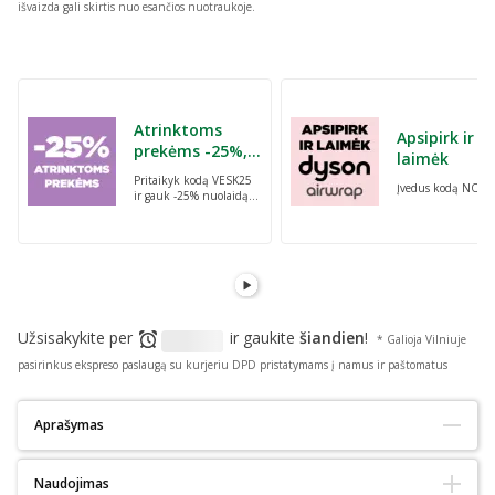
išvaizda gali skirtis nuo esančios nuotraukoje.
Praleisti karuselę
Atrinktoms
Apsipirk ir
prekėms -25%,
laimėk
perkant dvi bet
Pritaikyk kodą VESK25
Įvedus kodą NORI
kurias prekes su
ir gauk -25% nuolaidą
kodu: VESK25
atrinktoms
prekėms, perkant dvi
bet kurias prekes
Užsisakykite per
ir gaukite
šiandien
!
* Galioja Vilniuje
pasirinkus ekspreso paslaugą su kurjeriu DPD pristatymams į namus ir paštomatus
Aprašymas
Tinka alergiškiems:
Ne
Naudojimas
Tinka diabetikams:
Ne