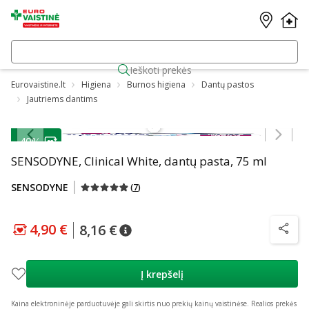
Ieškoti prekės
Eurovaistine.lt
Higiena
Burnos higiena
Dantų pastos
Jautriems dantims
Praleisti karuselę
-40%
SENSODYNE, Clinical White, dantų pasta, 75 ml
SENSODYNE
(
7
)
4,90 €
8,16 €
patarimas
Lojalumo klubo kaina
:
4,90 €
patarimas
Įprasta kaina
:
8,16 €
patarim
Į krepšelį
Kaina elektroninėje parduotuvėje gali skirtis nuo prekių kainų vaistinėse.
Realios prekės