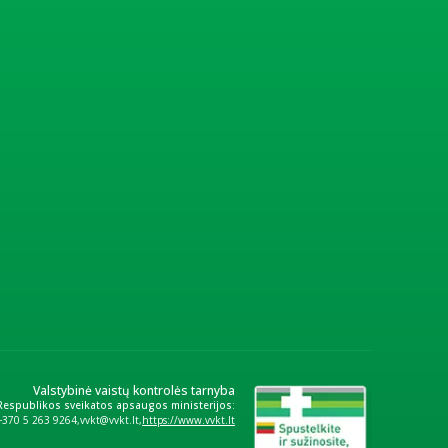
Valstybinė vaistų kontrolės tarnyba
 Respublikos sveikatos apsaugos ministerijos:
+370 5 263 9264
vvkt@vvkt.lt
https://www.vvkt.lt