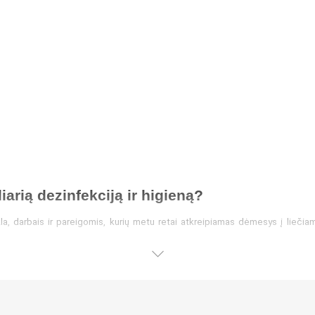
iarią dezinfekciją ir higieną?
, darbais ir pareigomis, kurių metu retai atkreipiamas dėmesys į liečiamą
ai gali patekti į kvėpavimo takus ir sukelti įvairius susirgimus bei ligas
aliai pavojingus kenkėjus.
audulys, griežtai rekomenduojama dėvėti apsaugines kaukes. Internetinėje 
rankas reikia plauti arba dezinfekuoti tiek prieš užsidedant kaukę, tiek ją nu