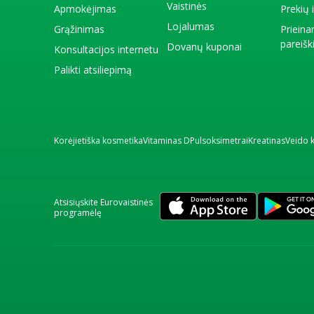
Vaistinės
Apmokėjimas
Prekių
Lojalumas
Grąžinimas
Priein
pareiš
Dovanų kuponai
Konsultacijos internetu
Palikti atsiliepimą
Korėjietiška kosmetika
Vitaminas D
Pulsoksimetrai
Kreatinas
Veido 
Atsisiųskite Eurovaistinės
programėlę