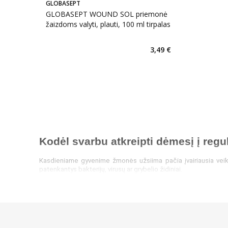
GLOBASEPT
GLOBASEPT WOUND SOL priemonė
žaizdoms valyti, plauti, 100 ml tirpalas
3,49 €
Kodėl svarbu atkreipti dėmesį į regul
Kasdieniame gyvenime žmonės užsiima pačia įvairiausia veikla
patenkantys bakterijų, virusų ar grybelio židiniai.
Jei rankos nėra plaunamos ar dezinfekuojamos laiku, šie kenkėj
dezinfekuoti rankas specialia priemone, kuri sunaikina potenci
Jei asmuo pastebi tokius simptomus, kaip kosulys, sloga ar či
tiek respiratoriai. Svarbu pažymėti, kad nešiojant veido kaukę, 