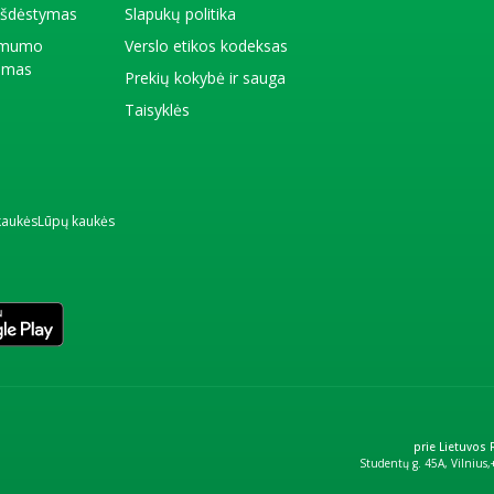
 išdėstymas
Slapukų politika
amumo
Verslo etikos kodeksas
kimas
Prekių kokybė ir sauga
Taisyklės
kaukės
Lūpų kaukės
prie Lietuvos
Studentų g. 45A, Vilnius