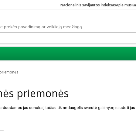
Nacionalinis savijautos indeksas
Apie mus
Ka
 priemonės
nės priemonės