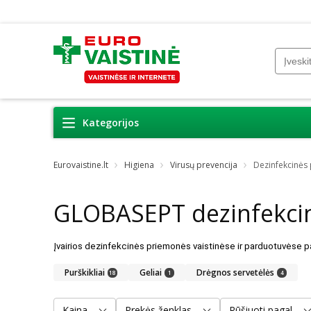
Kategorijos
Eurovaistine.lt
Higiena
Virusų prevencija
Dezinfekcinės
GLOBASEPT dezinfekci
Purškikliai
Geliai
Drėgnos servetėlės
18
1
4
Kaina
Prekės ženklas
Rūšiuoti pagal