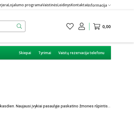
rjera
Lojalumo programa
Vaistinės
Leidinys
Kontaktai
Informacija
0,00
Skiepai
Tyrimai
Vaistų rezervacija telefonu
Įvairios dezinfekcinės priemonės vaistinėse ir parduotuvėse parduodamos jau senokai, tačiau tik nedaugelis svarstė galimybę naudoti jas kasdien. Naujausi įvykiai pasaulyje paskatino žmones rūpintis tokių produktų atsargomis. Kas yra dezinfekcinės priemonės? Tai yra skystis, gelis ar servetėlės, kurios veikia kaip bakterijų, virusų ir grybelio naikinimo alternatyva, jei nėra muilo ir vandens.