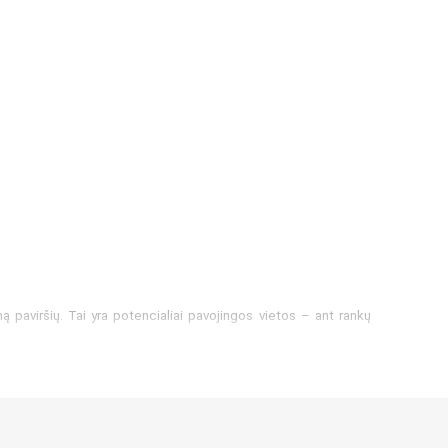
 paviršių. Tai yra potencialiai pavojingos vietos – ant rankų
. Todėl labai svarbu plauti rankas muilu ar, jei tai neįmanoma,
vaistinėje Eurovaistine.lt parduodamos tiek apsauginės kaukės,
siimant.