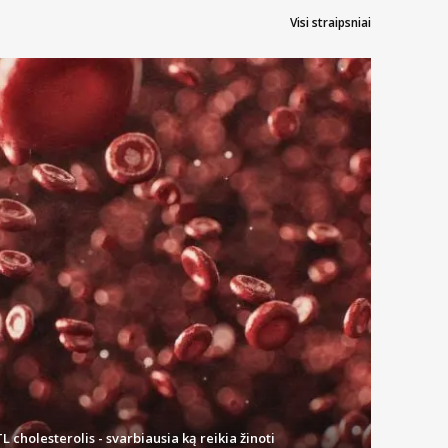
Visi straipsniai
o priemonės sudėtyje bus medžiagų, kurios apsaugos nuo aktyvių
iemonių sudėtyje greičiausiai nebus apsauginių medžiagų, todėl
centracija nebus veiksminga), koks yra naudojimo laikas, dozė,
augų naudojimą.
ink plaštakas, atkreipdami dėmesį į tarpus tarp pirštų ir odą po
eidą įsitikinkite, kad priemonė išdžiūvo.
onių rūšių pavyzdžiai:
L cholesterolis - svarbiausia ką reikia žinoti