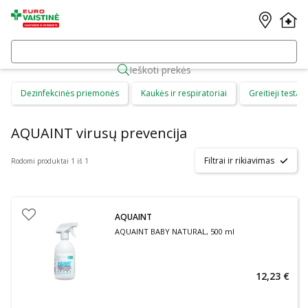
Ieškoti prekės
Dezinfekcinės priemonės
Kaukės ir respiratoriai
Greitieji testai
AQUAINT virusų prevencija
Filtrai ir rikiavimas
Rodomi produktai 1 iš 1
AQUAINT
AQUAINT BABY NATURAL, 500 ml
12,23 €