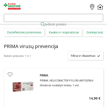
Ieškoti prekės
Dezinfekcinės priemonės
Kaukės ir respiratoriai
Greitieji testai
PRIMA virusų prevencija
Filtrai ir rikiavimas
Rodomi produktai 1 iš 1
PRIMA
PRIMA, HELICOBACTER PYLORI ANTIGENUI
išmatose nustatyti testas, 1 vnt.
14,99 €