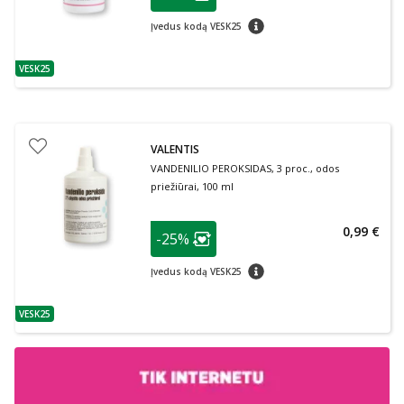
Lojalumo klubo narių nuolaida
:
patarimas
Įvedus kodą VESK25
VESK25
patarimas
VALENTIS
VANDENILIO PEROKSIDAS, 3 proc., odos
priežiūrai, 100 ml
patarimas
0,99 €
-25%
Lojalumo klubo narių nuolaida
:
patarimas
Įvedus kodą VESK25
VESK25
patarimas