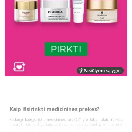
Pasiūlymo sąlygos
Kaip išsirinkti medicinines prekes?
Kadangi kategorija „medicininės prekės“ yra labai plati, reikėtų
apibrėžti tai, kad geriausias pasirinkimas visuomet priklauso nuo
to, kokios kategorijos priemonių ar technikos ieško pirkėjai. Šią