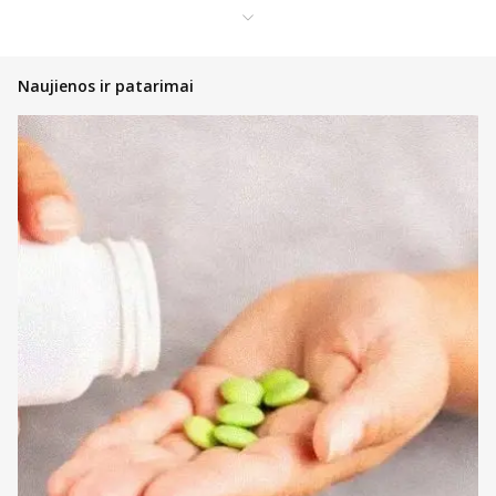
prekių kategoriją daugiausiai sudaro: diagnostika ir testai,
ortopedinės prekės, kraujospūdžio matuokliai, optikos prekės,
vaistinėlės ir skubios pagalbos priemonės.
Pasidalinsime bendromis įžvalgomis, ką vertėtų žinoti kiekvienam
Naujienos ir patarimai
pirkėjui, nusprendusiam pirkti internetinėje vaistinėje, kad įsigytų
priemonių ir technikos nauda būtų pati didžiausia!
Atsidarykite prekės puslapyje ir perskaitykite aprašymą,
instrukcijas bei kitą aktualią informaciją;
Atkreipkite dėmesį į kainą;
Jeigu prekė patiko, tačiau norite dar pasidairyti po prekių
katalogą, galite įsidėti ją į savo norų krepšelį ir prie jos
sugrįžti vėliau;
Nedvejokite konsultuotis su internetinės vaistinės komanda,
kad gautumėte profesionalų patarimą bet kuriuo klausimu;
Jeigu tai – ne vaistiniai preparatai, galite atkreipti dėmesį į
informaciją prie kainos – gali būti taikoma akcija su lojalumo
kortele arba visiems pirkėjams ir techniką ar priemones
įsigysite pigiau nei įprastai.
Renkantis medicinines priemones, svarbu atkreipti dėmesį į visą
prieinamą informaciją. Kadangi renkatės prekes ir produktus
sveikatos ar medicininei priežiūrai, būtina jausti užtikrintumą dėl to,
kad išsirinkote tai, ko reikia. Daugybė preparatų ar priemonių
parduodami skirtingais kiekiais, tad nedvejokite pasidairyti po
katalogą ieškodami labiausiai poreikį atitinkančio kiekio.