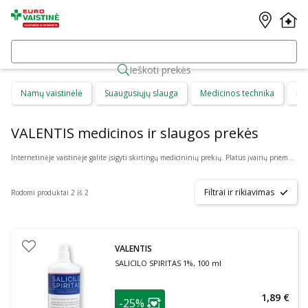
Ieškoti prekės
Namų vaistinėlė
Suaugusiųjų slauga
Medicinos technika
Di
VALENTIS medicinos ir slaugos prekės
Internetinėje vaistinėje galite įsigyti skirtingų medicininių prekių. Platus įvairių priemonių ir technikos pasirinkimas leis visiems pirkėjams lengviau rasti tai, ko jie ieško. Šioje prekių kategorijoje yra daugybė skirtingų medicinos priemonių ir priedų, pradedant specialiais kremais ir pleistrais, baigiant kapsulėmis ar drėkinančiais akių lašais. Jeigu jums sunku apsispręsti, kurie produktai būtų geriausias ar tinkamiausias pasirinkimas, mūsų konsultantai gali jums patarti nuotoliniu būdu: internetu aktyviame pokalbio lange, el. paštu ar telefonu.
Filtrai ir rikiavimas
Rodomi produktai 2 iš 2
VALENTIS
SALICILO SPIRITAS 1%, 100 ml
patarimas
1,89 €
-25%