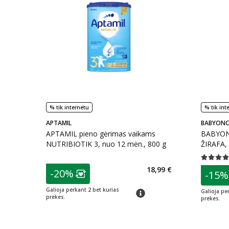
% tik internetu
% tik int
APTAMIL
BABYON
APTAMIL pieno gėrimas vaikams
BABYON
NUTRIBIOTIK 3, nuo 12 mėn., 800 g
ŽIRAFA, 
Vidutinis 
patarimas
18,99 €
patarim
-20%
-15%
Lojalumo klubo narių nuolaida
:
L
Galioja perkant 2 bet kurias
patarimas
Galioja pe
prekes.
prekes.