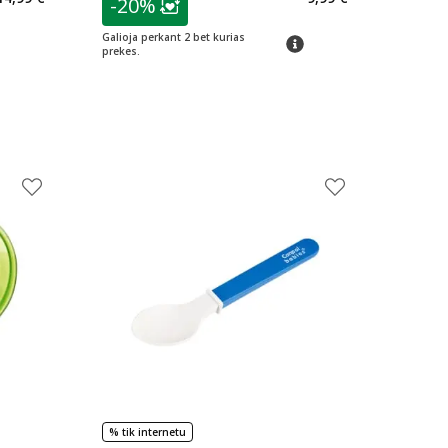
-20%
Lojalumo klubo narių nuolaida
:
Galioja perkant 2 bet kurias
patarimas
prekes.
% tik internetu