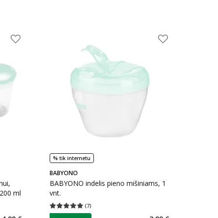
% tik internetu
BABYONO
nui,
BABYONO indelis pieno mišiniams, 1
, 200 ml
vnt.
(
7
)
kaičius 10
Vidutinis įvertinimas 5.00
Įvertinimų skaičius 7
patarimas