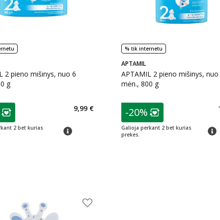
ernetu
% tik internetu
APTAMIL
 2 pieno mišinys, nuo 6
APTAMIL 2 pieno mišinys, nuo
0 g
mėn., 800 g
as
patarimas
9,99 €
-20%
ojalumo klubo narių nuolaida
:
Lojalumo klubo n
rkant 2 bet kurias
Galioja perkant 2 bet kurias
patarimas
patar
prekes.