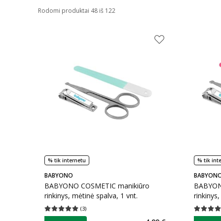
Rodomi produktai 48 iš 122
% tik internetu
% tik int
BABYONO
BABYON
BABYONO COSMETIC manikiūro
BABYON
rinkinys, mėtinė spalva, 1 vnt.
rinkinys,
(
3
)
Vidutinis įvertinimas 5.00
Įvertinimų skaičius 3
Vidutinis 
patarimas
patarim