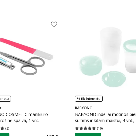
ernetu
% tik internetu
O
BABYONO
O COSMETIC manikiūro
BABYONO indeliai motinos pie
 rožinė spalva, 1 vnt.
sultims ir kitam maistui, 4 vnt.
(
3
)
(
10
)
įvertinimas 4.67
Įvertinimų skaičius 3
Vidutinis įvertinimas 4.70
Įvertinimų s
as
patarimas