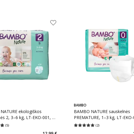
BAMBO
NATURE ekologiškos
BAMBO NATURE sauskelnės
KO-001, 30
PREMATURE, 1–3 kg, LT-EKO-
vnt.
(
5
)
(
2
)
įvertinimas 4.80
Įvertinimų skaičius 5
Vidutinis įvertinimas 5.00
Įvertinimų s
12,99 €