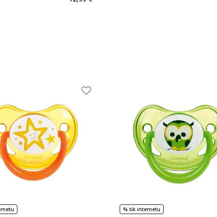
ernetu
% tik internetu