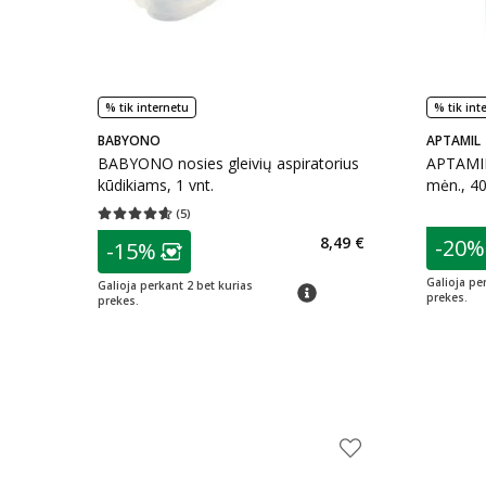
% tik internetu
% tik int
BABYONO
APTAMIL
BABYONO nosies gleivių aspiratorius
APTAMIL
kūdikiams, 1 vnt.
mėn., 40
(
5
)
Vidutinis įvertinimas 4.60
Įvertinimų skaičius 5
patarim
patarimas
8,49 €
-20%
-15%
L
Lojalumo klubo narių nuolaida
:
Galioja pe
Galioja perkant 2 bet kurias
patarimas
prekes.
prekes.