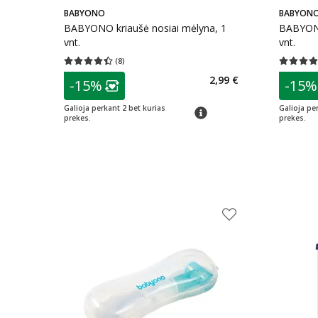
BABYONO
BABYON
BABYONO kriaušė nosiai mėlyna, 1
BABYONO 
vnt.
vnt.
(
8
)
Vidutinis įvertinimas 4.38
Įvertinimų skaičius 8
Vidutinis 
patarimas
patarim
2,99 €
-15%
-15%
Lojalumo klubo narių nuolaida
:
L
Galioja perkant 2 bet kurias
Galioja pe
patarimas
prekes.
prekes.