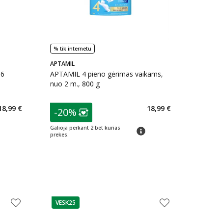
% tik internetu
APTAMIL
 6
APTAMIL 4 pieno gėrimas vaikams,
nuo 2 m., 800 g
patarimas
18,99 €
18,99 €
-20%
arių nuolaida
:
Lojalumo klubo narių nuolaida
:
Galioja perkant 2 bet kurias
imas
patarimas
prekes.
VESK25
patarimas