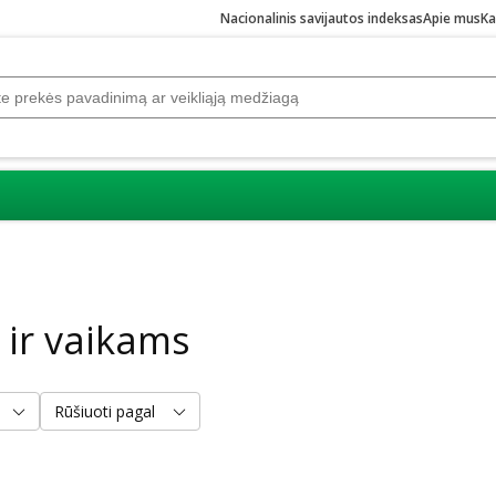
Nacionalinis savijautos indeksas
Apie mus
Ka
 ir vaikams
Rūšiuoti pagal