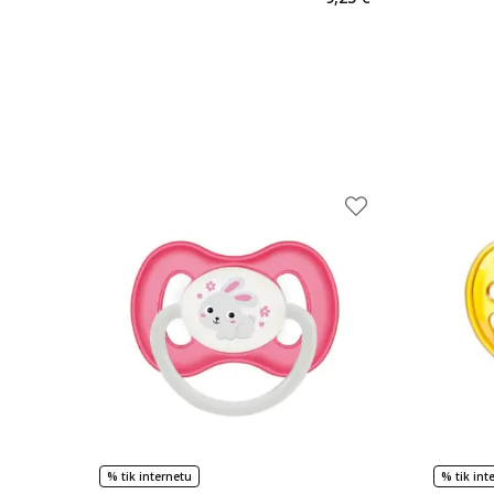
% tik internetu
% tik int