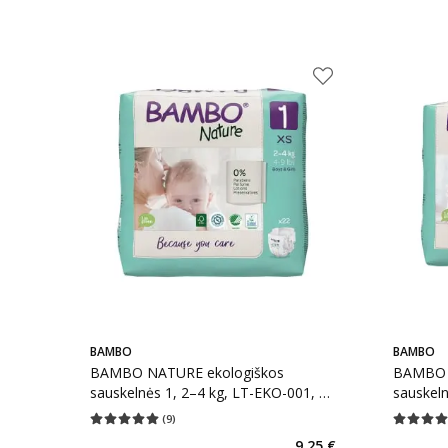
BAMBO
BAMBO
BAMBO NATURE ekologiškos
BAMBO 
sauskelnės 1, 2–4 kg, LT-EKO-001, 22
sauskelnės 2, 3–6 kg, LT-E
vnt.
vnt.
(
9
)
Vidutinis įvertinimas 5.00
Įvertinimų skaičius 9
Vidutinis 
9,25 €