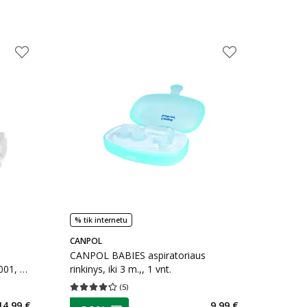
% tik internetu
CANPOL
CANPOL BABIES aspiratoriaus
001, 24
rinkinys, iki 3 m.,, 1 vnt.
(
5
)
kaičius 2
Vidutinis įvertinimas 4.20
Įvertinimų skaičius 5
patarimas
14,99 €
9,99 €