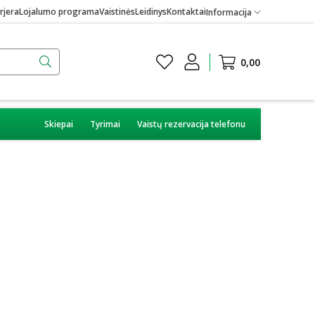
rjera
Lojalumo programa
Vaistinės
Leidinys
Kontaktai
Informacija
0,00
Skiepai
Tyrimai
Vaistų rezervacija telefonu