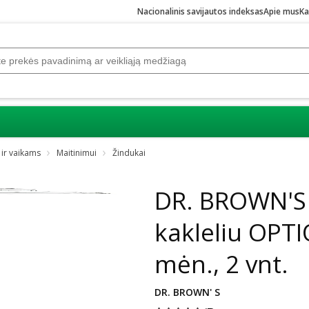
Nacionalinis savijautos indeksas
Apie mus
Ka
 ir vaikams
Maitinimui
Žindukai
Praleisti karuselę
DR. BROWN'S I
kakleliu OPTI
mėn., 2 vnt.
DR. BROWN' S