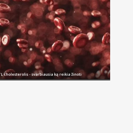
L cholesterolis - svarbiausia ką reikia žinoti