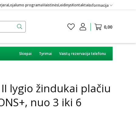
rjera
Lojalumo programa
Vaistinės
Leidinys
Kontaktai
Informacija
0,00
Skiepai
Tyrimai
Vaistų rezervacija telefonu
I lygio žindukai plačiu
ONS+, nuo 3 iki 6