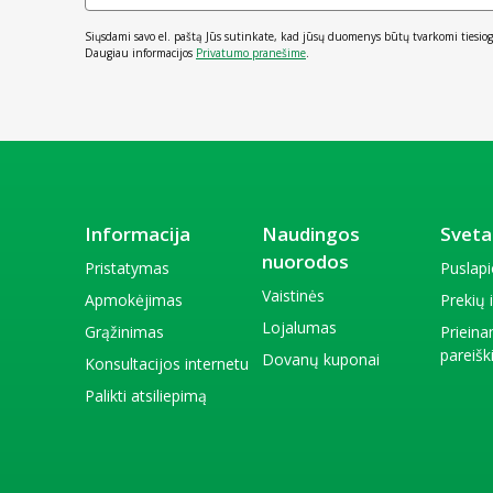
Siųsdami savo el. paštą Jūs sutinkate, kad jūsų duomenys būtų tvarkomi tiesiog
Daugiau informacijos
Privatumo pranešime
.
Informacija
Naudingos
Sveta
nuorodos
Pristatymas
Puslap
Vaistinės
Apmokėjimas
Prekių
Lojalumas
Grąžinimas
Priein
pareiš
Dovanų kuponai
Konsultacijos internetu
Palikti atsiliepimą