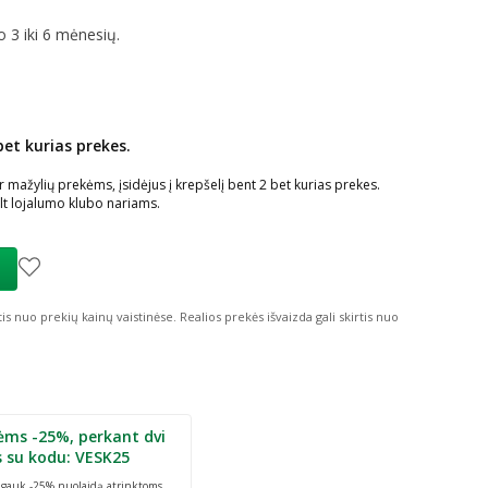
o 3 iki 6 mėnesių.
bet kurias prekes.
ių nuolaida
:
žylių prekėms, įsidėjus į krepšelį bent 2 bet kurias prekes.
t lojalumo klubo nariams.
tis nuo prekių kainų vaistinėse.
Realios prekės išvaizda gali skirtis nuo
ėms -25%, perkant dvi
s su kodu: VESK25
r gauk -25% nuolaidą atrinktoms