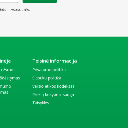
inės rinkodaros tikslu.
inėje
Teisinė informacija
io žymos
Privatumo politika
 išdėstymas
Slapukų politika
amumo
Verslo etikos kodeksas
kimas
Prekių kokybė ir sauga
Taisyklės