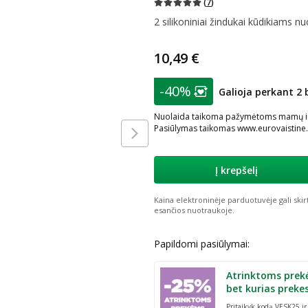
(
7
)
2 silikoniniai žindukai kūdikiams nu
10,49 €
patarimas
-40%
Galioja perkant 2 
Lojalumo klubo nar
Nuolaida taikoma pažymėtoms mamų ir ma
Pasiūlymas taikomas www.eurovaistine.l
Į krepšelį
Kaina elektroninėje parduotuvėje gali skir
esančios nuotraukoje.
Papildomi pasiūlymai:
Atrinktoms prek
bet kurias preke
Pritaikyk kodą VESK25 i