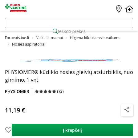
Ieškoti prekės
Eurovaistine.lt
Vaikui ir mamai
Higiena kūdikiams ir vaikams
Nosies aspiratoriai
PHYSIOMER® kūdikio nosies gleivių atsiurbiklis, nuo
gimimo, 1 vnt.
PHYSIOMER
(
73
)
11,19 €
patarim
Į krepšelį