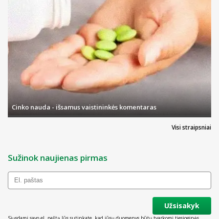
Cinko nauda - išsamus vaistininkės komentaras
Visi straipsniai
Sužinok naujienas pirmas
Užsisakyk
Siųsdami savo el. paštą Jūs sutinkate, kad jūsų duomenys būtų tvarkomi tiesioginės