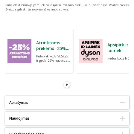
Kaina elektroninėje parduotuvėje gali skirtis nuo prekių kainų vaistinėse.
Realios prekės
išvaizda gali skirtis nuo esančios nuotraukoje.
Praleisti karuselę
Atrinktoms
Apsipirk ir
prekėms -25%,
laimėk
perkant dvi bet
Pritaikyk kodą VESK25
Įvedus kodą NORI
kurias prekes su
ir gauk -25% nuolaidą
kodu: VESK25
atrinktoms
prekėms, perkant dvi
bet kurias prekes
Aprašymas
Tinka alergiškiems:
Ne
Naudojimas
Tinka diabetikams:
Ne
Ekologiškas :
Ne
Naudoti pagal poreikį. Saugus.
Natūralus:
Ne