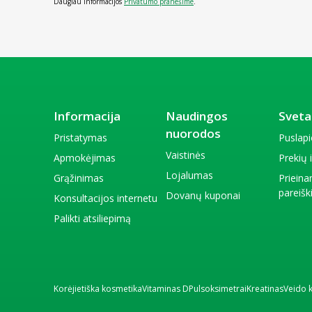
Daugiau informacijos
Privatumo pranešime
.
Informacija
Naudingos
Sveta
nuorodos
Pristatymas
Puslap
Vaistinės
Apmokėjimas
Prekių
Lojalumas
Grąžinimas
Priein
pareiš
Dovanų kuponai
Konsultacijos internetu
Palikti atsiliepimą
Korėjietiška kosmetika
Vitaminas D
Pulsoksimetrai
Kreatinas
Veido 