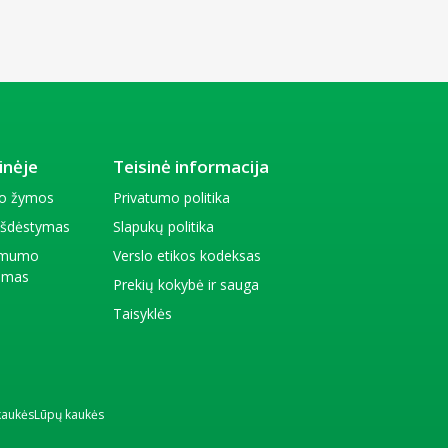
inėje
Teisinė informacija
io žymos
Privatumo politika
 išdėstymas
Slapukų politika
amumo
Verslo etikos kodeksas
kimas
Prekių kokybė ir sauga
Taisyklės
kaukės
Lūpų kaukės