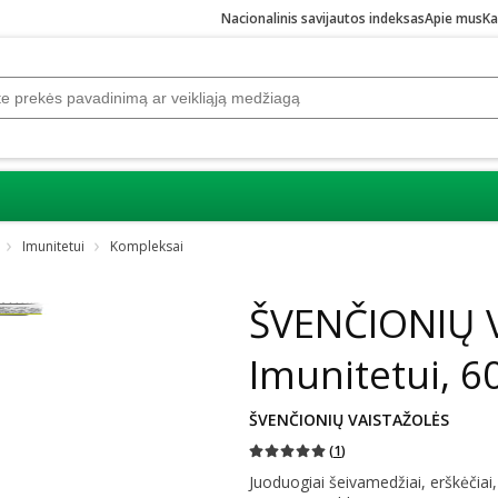
Nacionalinis savijautos indeksas
Apie mus
Ka
Imunitetui
Kompleksai
ŠVENČIONIŲ 
Imunitetui, 6
ŠVENČIONIŲ VAISTAŽOLĖS
(
1
)
Juoduogiai šeivamedžiai, erškėčiai, 