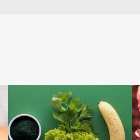
lapų
20 mg
tas
20 mg
80 mg
100 %
6 mg α-TE
50 %
500 µg
62,5 %
10 µg
200 %
5 mg
50 %
27.5 µg
50 %