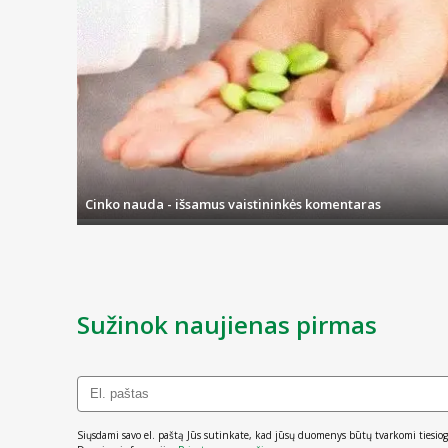
*RMV – referencinė maistinė vertė.
Grynasis kiekis:
32,88 g
Cinko nauda - išsamus vaistininkės komentaras
Sužinok naujienas pirmas
Siųsdami savo el. paštą Jūs sutinkate, kad jūsų duomenys būtų tvarkomi tiesiog