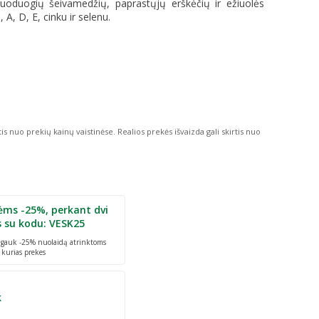
juoduogių šeivamedžių, paprastųjų erškėčių ir ežiuolės
 A, D, E, cinku ir selenu.
tis nuo prekių kainų vaistinėse.
Realios prekės išvaizda gali skirtis nuo
ėms -25%, perkant dvi
s su kodu: VESK25
r gauk -25% nuolaidą atrinktoms
 kurias prekes
k