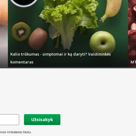
Kalio trūkumas - simptomai ir ką daryti? Vaistininkės
komentaras
MT
Užsisakyk
inės rinkodaros tikslu.