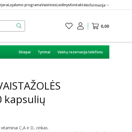
rjera
Lojalumo programa
Vaistinės
Leidinys
Kontaktai
Informacija
0,00
Skiepai
Tyrimai
Vaistų rezervacija telefonu
VAISTAŽOLĖS
0 kapsulių
vitaminai C,A ir D, cinkas.