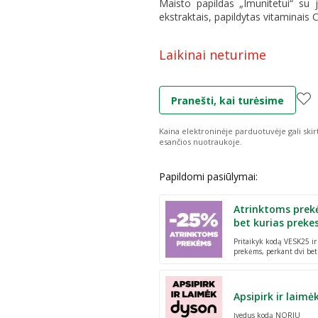
Maisto papildas „Imunitetui“ su 
ekstraktais, papildytas vitaminais C,
Laikinai neturime
Pranešti, kai turėsime
Kaina elektroninėje parduotuvėje gali skir
esančios nuotraukoje.
Papildomi pasiūlymai:
Atrinktoms prek
bet kurias preke
Pritaikyk kodą VESK25 i
prekėms, perkant dvi bet
Apsipirk ir laimė
Įvedus kodą NORIU