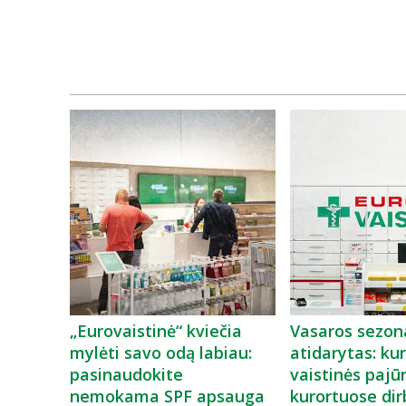
„Eurovaistinė“ kviečia
Vasaros sezon
mylėti savo odą labiau:
atidarytas: kur
pasinaudokite
vaistinės pajū
nemokama SPF apsauga
kurortuose dir