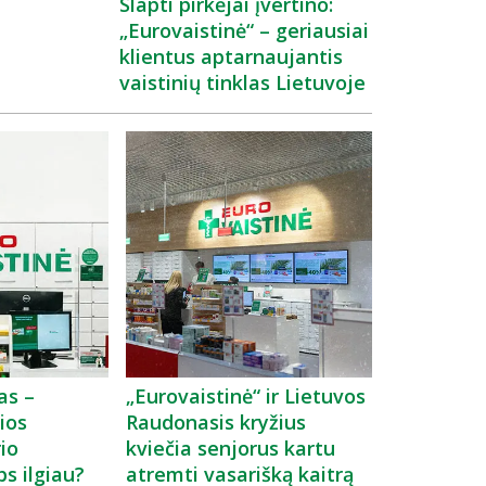
Slapti pirkėjai įvertino:
„Eurovaistinė“ – geriausiai
klientus aptarnaujantis
vaistinių tinklas Lietuvoje
as –
„Eurovaistinė“ ir Lietuvos
ios
Raudonasis kryžius
rio
kviečia senjorus kartu
bs ilgiau?
atremti vasarišką kaitrą