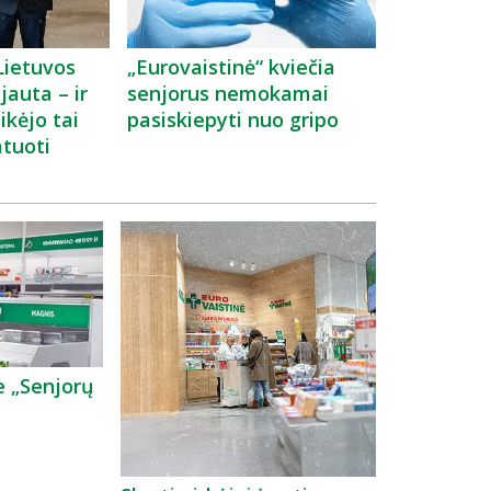
 Lietuvos
„Eurovaistinė“ kviečia
jauta – ir
senjorus nemokamai
kėjo tai
pasiskiepyti nuo gripo
tuoti
e „Senjorų