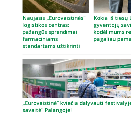
Naujasis „Eurovaistinės“
Kokia iš tiesų
logistikos centras:
gyventojų savi
pažangūs sprendimai
kodėl mums rei
farmaciniams
pagaliau pama
standartams užtikrinti
„Eurovaistinė“ kviečia dalyvauti festivalyj
savaitė“ Palangoje!