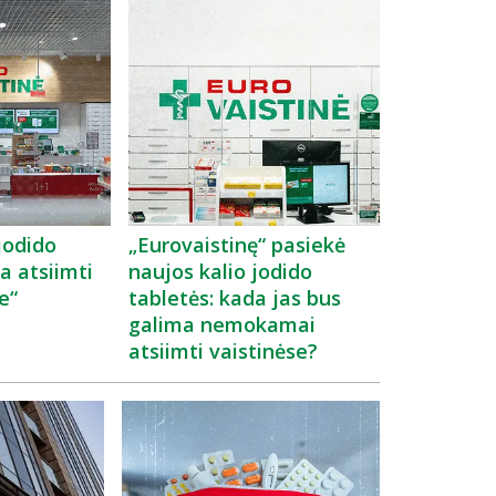
 jodido
„Eurovaistinę“ pasiekė
a atsiimti
naujos kalio jodido
e“
tabletės: kada jas bus
galima nemokamai
atsiimti vaistinėse?