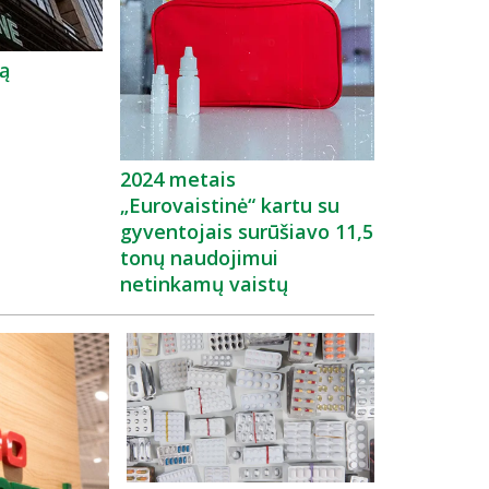
mą
2024 metais
„Eurovaistinė“ kartu su
gyventojais surūšiavo 11,5
tonų naudojimui
netinkamų vaistų