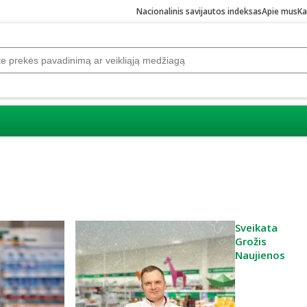
Nacionalinis savijautos indeksas
Apie mus
Ka
Sveikata
Grožis
Naujienos