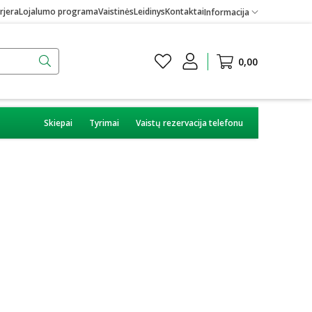
rjera
Lojalumo programa
Vaistinės
Leidinys
Kontaktai
Informacija
0,00
Skiepai
Tyrimai
Vaistų rezervacija telefonu