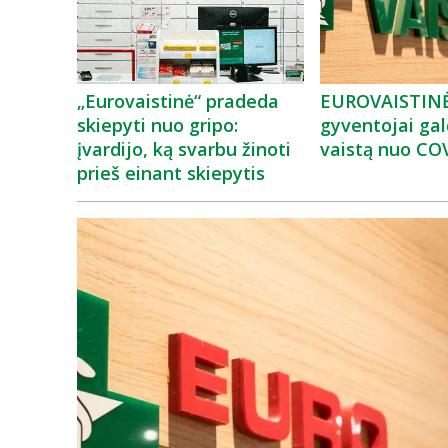
„Eurovaistinė“ pradeda
EUROVAISTINĖ
skiepyti nuo gripo:
gyventojai galė
įvardijo, ką svarbu žinoti
vaistą nuo CO
prieš einant skiepytis