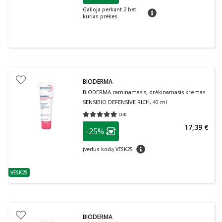
Galioja perkant 2 bet
patarimas
kurias prekes.
BIODERMA
BIODERMA raminamasis, drėkinamasis kremas
SENSIBIO DEFENSIVE RICH, 40 ml
(
34
)
Vidutinis įvertinimas 4.88
Įvertinimų skaičius 34
patarimas
17,39 €
-25%
Lojalumo klubo narių nuolaida
:
patarimas
Įvedus kodą VESK25
VESK25
patarimas
BIODERMA