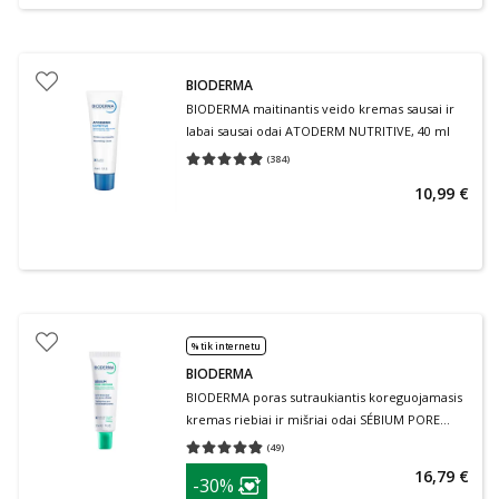
BIODERMA
BIODERMA maitinantis veido kremas sausai ir
labai sausai odai ATODERM NUTRITIVE, 40 ml
(
384
)
Vidutinis įvertinimas 4.90
Įvertinimų skaičius 384
10,99 €
% tik internetu
BIODERMA
BIODERMA poras sutraukiantis koreguojamasis
kremas riebiai ir mišriai odai SÉBIUM PORE
REFINER, 30 ml
(
49
)
Vidutinis įvertinimas 4.80
Įvertinimų skaičius 49
patarimas
16,79 €
-30%
Lojalumo klubo narių nuolaida
: