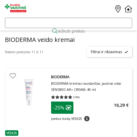
Ieškoti prekės
BIODERMA veido kremai
Filtrai ir rikiavimas
Rodomi produktai 11 iš 11
BIODERMA
BIODERMA kremas raustančiai, jautriai odai
SENSIBIO AR+ CREAM, 40 ml
(
199
)
Vidutinis įvertinimas 4.77
Įvertinimų skaičius 199
patarimas
16,29 €
-25%
Lojalumo klubo narių nuolaida
:
patarimas
Įvedus kodą VESK25
VESK25
patarimas