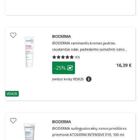
BIODERMA
BIODERMA raminantis kremas jautriai,
raustančiai odai, padedantis sumažinti odos
pleiskanojimą, SENSIBIO DS+, 40 ml
(
53
)
Vidutinis įvertinimas 4.83
Įvertinimų skaičius 53
patarimas
16,39 €
-25%
Lojalumo klubo narių nuolaida
:
patarimas
Įvedus kodą VESK25
VESK25
patarimas
BIODERMA
BIODERMA sudirgusios akių zonos priežiūros
priemonė ATODERM INTENSIVE EYE, 100 ml