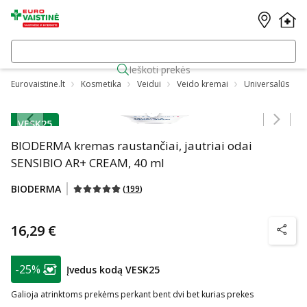
Ieškoti prekės
Eurovaistine.lt
Kosmetika
Veidui
Veido kremai
Universalūs
Praleisti karuselę
VESK25
patarimas
BIODERMA kremas raustančiai, jautriai odai
SENSIBIO AR+ CREAM, 40 ml
BIODERMA
(
199
)
16,29 €
patarim
patarimas
-25%
Įvedus kodą VESK25
Lojalumo klubo narių nuolaida
:
Galioja atrinktoms prekėms perkant bent dvi bet kurias prekes