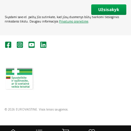
Užsisakyk
Siųsdami savo el. paštą Jūs sutinkate, kad jūsų duomenys būtų tvarkomi tiesioginės
rinkodaros tikslu. Daugiau informacijos
Privatumo pranešime
.
Valstybinė vaistų kontrolės tarnyba
prie Lietuvos Respublikos sveikatos
apsaugos ministerijos:
Studentų g. 45A, Vilnius
+370 5 263 9264
vvkt@vvkt.lt
https://www.vvkt.lt
© 2026 EUROVAISTINĖ. Visos teisės saugomos.