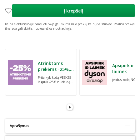
Į krepšelį
Kaina elektroninėje parduotuvėje gali skirtis nuo prekių kainų vaistinėse.
Realios prekės
išvaizda gali skirtis nuo esančios nuotraukoje.
Praleisti karuselę
Atrinktoms
Apsipirk ir
prekėms -25%,
laimėk
perkant dvi bet
Pritaikyk kodą VESK25
Įvedus kodą NORI
kurias prekes su
ir gauk -25% nuolaidą
kodu: VESK25
atrinktoms
prekėms, perkant dvi
bet kurias prekes
Aprašymas
Tinka alergiškiems:
Ne