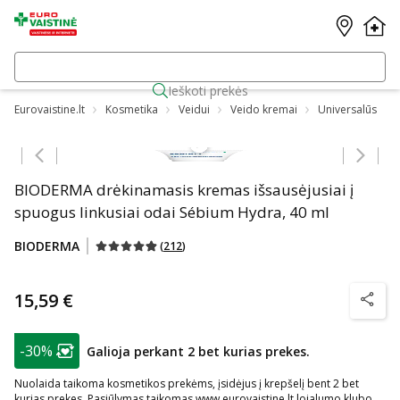
Ieškoti prekės
Eurovaistine.lt
Kosmetika
Veidui
Veido kremai
Universalūs
Praleisti karuselę
BIODERMA drėkinamasis kremas išsausėjusiai į
spuogus linkusiai odai Sébium Hydra, 40 ml
BIODERMA
(
212
)
15,59 €
patarim
patarimas
-30%
Galioja perkant 2 bet kurias prekes.
Lojalumo klubo narių nuolaida
:
Nuolaida taikoma kosmetikos prekėms, įsidėjus į krepšelį bent 2 bet
kurias prekes. Pasiūlymas taikomas www.eurovaistine.lt lojalumo klubo