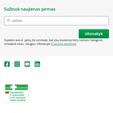
Sužinok naujienas pirmas
Užsisakyk
Siųsdami savo el. paštą Jūs sutinkate, kad jūsų duomenys būtų tvarkomi tiesioginės
rinkodaros tikslu. Daugiau informacijos
Privatumo pranešime
.
Valstybinė vaistų kontrolės tarnyba
prie Lietuvos Respublikos sveikatos
apsaugos ministerijos:
Studentų g. 45A, Vilnius
+370 5 263 9264
vvkt@vvkt.lt
https://www.vvkt.lt