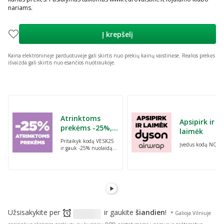
nariams.
Į krepšelį
Kaina elektroninėje parduotuvėje gali skirtis nuo prekių kainų vaistinėse.
Realios prekės
išvaizda gali skirtis nuo esančios nuotraukoje.
Praleisti karuselę
Atrinktoms
Apsipirk ir
prekėms -25%,
laimėk
perkant dvi bet
Pritaikyk kodą VESK25
Įvedus kodą NORI
kurias prekes su
ir gauk -25% nuolaidą
kodu: VESK25
atrinktoms
prekėms, perkant dvi
bet kurias prekes
Užsisakykite per
ir gaukite
šiandien
!
* Galioja Vilniuje