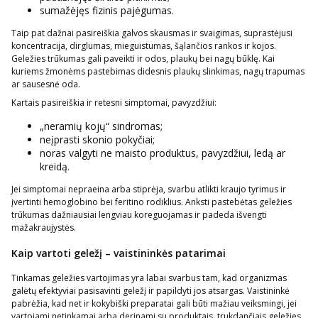
sumažėjęs fizinis pajėgumas.
Taip pat dažnai pasireiškia galvos skausmas ir svaigimas, suprastėjusi
koncentracija, dirglumas, mieguistumas, šąlančios rankos ir kojos.
Geležies trūkumas gali paveikti ir odos, plaukų bei nagų būklę. Kai
kuriems žmonėms pastebimas didesnis plaukų slinkimas, nagų trapumas
ar sausesnė oda.
Kartais pasireiškia ir retesni simptomai, pavyzdžiui:
„neramių kojų“ sindromas;
neįprasti skonio pokyčiai;
noras valgyti ne maisto produktus, pavyzdžiui, ledą ar
kreidą.
Jei simptomai nepraeina arba stiprėja, svarbu atlikti kraujo tyrimus ir
įvertinti hemoglobino bei feritino rodiklius. Anksti pastebėtas geležies
trūkumas dažniausiai lengviau koreguojamas ir padeda išvengti
mažakraujystės.
Kaip vartoti geležį – vaistininkės patarimai
Tinkamas geležies vartojimas yra labai svarbus tam, kad organizmas
galėtų efektyviai pasisavinti geležį ir papildyti jos atsargas. Vaistininkė
pabrėžia, kad net ir kokybiški preparatai gali būti mažiau veiksmingi, jei
vartojami netinkamai arba derinami su produktais, trukdančiais geležies