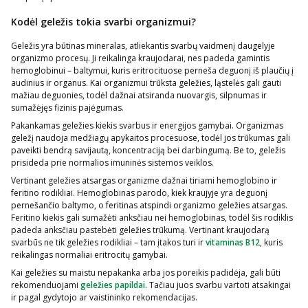
Kodėl geležis tokia svarbi organizmui?
Geležis yra būtinas mineralas, atliekantis svarbų vaidmenį daugelyje
organizmo procesų. Ji reikalinga kraujodarai, nes padeda gamintis
hemoglobinui – baltymui, kuris eritrocituose perneša deguonį iš plaučių į
audinius ir organus. Kai organizmui trūksta geležies, ląstelės gali gauti
mažiau deguonies, todėl dažnai atsiranda nuovargis, silpnumas ir
sumažėjęs fizinis pajėgumas.
Pakankamas geležies kiekis svarbus ir energijos gamybai. Organizmas
geležį naudoja medžiagų apykaitos procesuose, todėl jos trūkumas gali
paveikti bendrą savijautą, koncentraciją bei darbingumą. Be to, geležis
prisideda prie normalios imuninės sistemos veiklos.
Vertinant geležies atsargas organizme dažnai tiriami hemoglobino ir
feritino rodikliai. Hemoglobinas parodo, kiek kraujyje yra deguonį
pernešančio baltymo, o feritinas atspindi organizmo geležies atsargas.
Feritino kiekis gali sumažėti anksčiau nei hemoglobinas, todėl šis rodiklis
padeda anksčiau pastebėti geležies trūkumą. Vertinant kraujodarą
svarbūs ne tik geležies rodikliai – tam įtakos turi ir
vitaminas B12
, kuris
reikalingas normaliai eritrocitų gamybai.
Kai geležies su maistu nepakanka arba jos poreikis padidėja, gali būti
rekomenduojami
geležies papildai
. Tačiau juos svarbu vartoti atsakingai
ir pagal gydytojo ar vaistininko rekomendacijas.