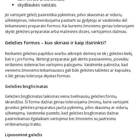
skydliaukės vaistais.
Jei vartojant geležį pasireiškia pykinimas, pilvo skausmas ar vidurių
užkietėjimas, rekomenduojama pasitarti su gydytoju ar vaistininku dėl
tinkamesnės preparato formos. Kai kuriems žmonėms geriau toleruojami
skysti geležies preparatai arba mažesnės dozės, vartojamos dažniau.
Geležies formos – kuo skiriasi ir kaip išsirinkti?
Renkantis geležies papildus svarbu atkreipti dėmesį ne tik į geležies kiekį,
bet ir į jos formą. Skirtingi preparatai gali skirtis pasisavinimu, poveikiu
virškinimo sistemai bei vartojimo patogumu. Vaistininkė pabrėžia, kad
vieniems žmonėms tinkamiausios gali būti geležies tabletės ar kapsulės,
o kiti geriau toleruoja skystas formas.
Geležies bisglicinatas
Geležies bisglicinatas laikomas viena švelniausių geležies formų
skrandžiui. Ši forma dažnai geriau toleruojama žmonių, kurie vartojant
įprastus geležies preparatus jaučia pykinimą, pilvo skausmą ar vidurių
užkietėjimą. Vaistininkė pastebi, kad geležies bisglicinatas dažnai
pasirenkamas ilgalaikiam vartojimui bei žmonėms su jautresniu
virškinamuoju traktu.
Liposominė geležis