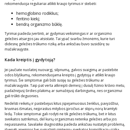
rekomenduoja reguliariai atlikti kraujo tyrimus ir stebėti:
hemoglobino rodiklius;
feritino kiekį;
bendrą organizmo būklę.
Tyrimai padeda įvertinti, ar gydymas veiksmingas ir ar organizmo
geležies atsargos jau atsistatė. Tai ypač svarbu žmonėms, kurie turi
didesnę geležies trūkumo riziką arba anksčiau buvo susidūrę su
mažakraujyste.
Kada kreiptis į gydytoją?
Jei jaučiate nuolatinį nuovargį, silpnumą, galvos svaigimą ar pastebite
odos blyškumą, rekomenduojama kreiptis į gydytoją ir atlikti kraujo
tyrimus. Šie simptomai gali būti susiję su geležies trūkumu ar
mažakraujyste. Taip pat verta atkreipti dėmesį į dusulį fizinio krūvio metu,
padažnėjusį širdies plakimą ar sumažėjusį darbingumą, nes organizmui
gali trūkti deguonies.
Nedelsti reikėtų ir pastebėjus kitus įspėjamuosius ženklus, pavyzdžiui,
kruvinas išmatas, neįprastus mitybos įpročius ar stiprų norą kramtyti
ledą. Tokie simptomai gali rodyti ne tik geležies trūkumą, bet ir kitus
sveikatos sutrikimus, dėl kurių organizmas netenka geležies arba jos
nepasisavina. Savalaikė diagnostika padeda anksčiau nustatyti problemą,
išvengti anemijos bei sumažinti rimtesnių sveikatos komplikacijų riziką.