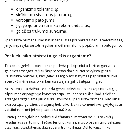
organizmo toleranciją;
virškinimo sistemos jautrumą;
vartojimo patogumą;
gydytojo ar vaistininko rekomendacijas;
geležies trūkumo sunkumą.
Specialistė primena, kad net ir geriausias preparatas nebus veiksmingas,
jei jo nepavyks vartoti reguliariai dėl nemalonių pojūčių ar nepatogumo.
Per kiek laiko atsistato geležis organizme?
Tinkamas geležies vartojimas padeda palaipsniui atkurti organizmo
geležies atsargas, tačiau šis procesas dažniausiai nevyksta greitai.
Vaistininkė pabrėžia, kad geležies lygio atsistatymas paprastai trunka
apie 3–6 mėnesius, o kai kuriais atvejais gali užsitęsti ir ilgiau.
Nors savijauta dažnai pradeda gerėti anksčiau – sumažėja nuovargis,
silpnumas ar pagerėja koncentracija – tai dar nereiškia, kad geležies
atsargos organizme jau visiškai atkurtos. Specialistė primena, kad labai
svarbu tęsti geležies vartojimą tiek laiko, kiek rekomendavo gydytojas ar
vaistininkas, net jei simptomai sumažėjo.
Pirmieji hemoglobino pokyčiai dažniausiai matomi po 2–3 savaičių
reguliaraus vartojimo. Tačiau feritino, kuris parodo organizmo geležies
atsargas, atsistatymas dažniausiai trunka ilgiau. Dėl to vaistininkė