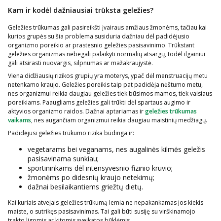
Kam ir kodėl dažniausiai trūksta geležies?
Geležies trūkumas gali pasireikšti įvairaus amžiaus žmonėms, tačiau kai
kurios grupės su šia problema susiduria dažniau dėl padidėjusio
organizmo poreikio ar prastesnio geležies pasisavinimo. Trūkstant
geležies organizmas nebegali palaikyti normalių atsargų, todėl ilgainiui
gali atsirasti nuovargis, silpnumas ar mažakraujystė.
Viena didžiausių rizikos grupių yra moterys, ypač dėl menstruacijų metu
netenkamo kraujo. Geležies poreikis taip pat padidėja nėštumo metu,
nes organizmui reikia daugiau geležies tiek būsimos mamos, tiek vaisiaus
poreikiams. Paaugliams geležies gali trūkti dėl spartaus augimo ir
aktyvios organizmo raidos. Dažnai aptariamas ir
geležies trūkumas
vaikams
, nes augančiam organizmui reikia daugiau maistinių medžiagų.
Padidėjusi geležies trūkumo rizika būdinga ir:
vegetarams bei veganams, nes augalinės kilmės geležis
pasisavinama sunkiau;
sportininkams dėl intensyvesnio fizinio krūvio;
žmonėms po didesnių kraujo netekimų;
dažnai besilaikantiems griežtų dietų.
Kai kuriais atvejais geležies trūkumą lemia ne nepakankamas jos kiekis
maiste, o sutrikęs pasisavinimas. Tai gali būti susiję su virškinamojo
trakto ligomis ar kitomis sveikatos būklėmis.