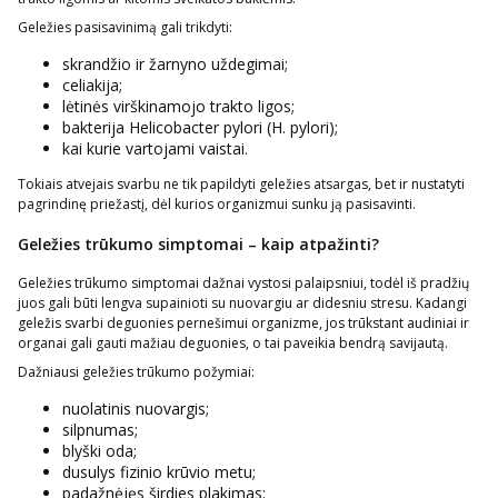
Geležies pasisavinimą gali trikdyti:
skrandžio ir žarnyno uždegimai;
celiakija;
lėtinės virškinamojo trakto ligos;
bakterija Helicobacter pylori (H. pylori);
kai kurie vartojami vaistai.
Tokiais atvejais svarbu ne tik papildyti geležies atsargas, bet ir nustatyti
pagrindinę priežastį, dėl kurios organizmui sunku ją pasisavinti.
Geležies trūkumo simptomai – kaip atpažinti?
Geležies trūkumo simptomai dažnai vystosi palaipsniui, todėl iš pradžių
juos gali būti lengva supainioti su nuovargiu ar didesniu stresu. Kadangi
geležis svarbi deguonies pernešimui organizme, jos trūkstant audiniai ir
organai gali gauti mažiau deguonies, o tai paveikia bendrą savijautą.
Dažniausi geležies trūkumo požymiai:
nuolatinis nuovargis;
silpnumas;
blyški oda;
dusulys fizinio krūvio metu;
padažnėjęs širdies plakimas;