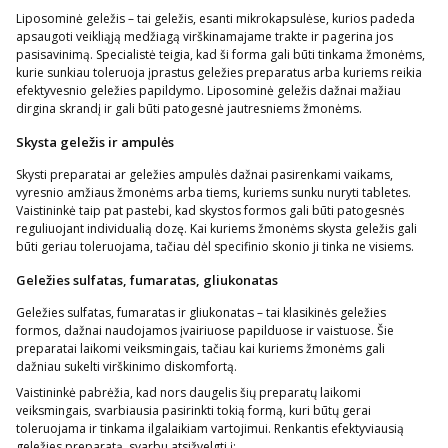
Liposominė geležis – tai geležis, esanti mikrokapsulėse, kurios padeda
apsaugoti veikliąją medžiagą virškinamajame trakte ir pagerina jos
pasisavinimą. Specialistė teigia, kad ši forma gali būti tinkama žmonėms,
kurie sunkiau toleruoja įprastus geležies preparatus arba kuriems reikia
efektyvesnio geležies papildymo. Liposominė geležis dažnai mažiau
dirgina skrandį ir gali būti patogesnė jautresniems žmonėms.
Skysta geležis ir ampulės
Skysti preparatai ar geležies ampulės dažnai pasirenkami vaikams,
vyresnio amžiaus žmonėms arba tiems, kuriems sunku nuryti tabletes.
Vaistininkė taip pat pastebi, kad skystos formos gali būti patogesnės
reguliuojant individualią dozę. Kai kuriems žmonėms skysta geležis gali
būti geriau toleruojama, tačiau dėl specifinio skonio ji tinka ne visiems.
Geležies sulfatas, fumaratas, gliukonatas
Geležies sulfatas, fumaratas ir gliukonatas – tai klasikinės geležies
formos, dažnai naudojamos įvairiuose papilduose ir vaistuose. Šie
preparatai laikomi veiksmingais, tačiau kai kuriems žmonėms gali
dažniau sukelti virškinimo diskomfortą.
Vaistininkė pabrėžia, kad nors daugelis šių preparatų laikomi
veiksmingais, svarbiausia pasirinkti tokią formą, kuri būtų gerai
toleruojama ir tinkama ilgalaikiam vartojimui. Renkantis efektyviausią
geležies preparatą, svarbu atsižvelgti į: