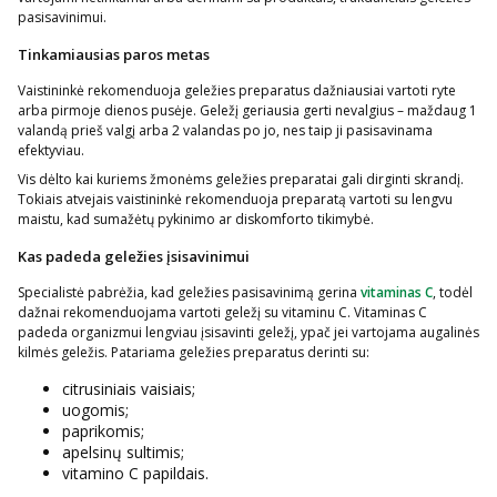
pasisavinimui.
Tinkamiausias paros metas
Vaistininkė rekomenduoja geležies preparatus dažniausiai vartoti ryte
arba pirmoje dienos pusėje. Geležį geriausia gerti nevalgius – maždaug 1
valandą prieš valgį arba 2 valandas po jo, nes taip ji pasisavinama
efektyviau.
Vis dėlto kai kuriems žmonėms geležies preparatai gali dirginti skrandį.
Tokiais atvejais vaistininkė rekomenduoja preparatą vartoti su lengvu
maistu, kad sumažėtų pykinimo ar diskomforto tikimybė.
Kas padeda geležies įsisavinimui
Specialistė pabrėžia, kad geležies pasisavinimą gerina
vitaminas C
, todėl
dažnai rekomenduojama vartoti geležį su vitaminu C. Vitaminas C
padeda organizmui lengviau įsisavinti geležį, ypač jei vartojama augalinės
kilmės geležis. Patariama geležies preparatus derinti su:
citrusiniais vaisiais;
uogomis;
paprikomis;
apelsinų sultimis;
vitamino C papildais.