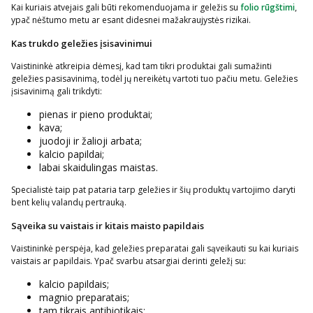
Kai kuriais atvejais gali būti rekomenduojama ir geležis su
folio rūgštimi
,
ypač nėštumo metu ar esant didesnei mažakraujystės rizikai.
Kas trukdo geležies įsisavinimui
Vaistininkė atkreipia dėmesį, kad tam tikri produktai gali sumažinti
geležies pasisavinimą, todėl jų nereikėtų vartoti tuo pačiu metu. Geležies
įsisavinimą gali trikdyti:
pienas ir pieno produktai;
kava;
juodoji ir žalioji arbata;
kalcio papildai;
labai skaidulingas maistas.
Specialistė taip pat pataria tarp geležies ir šių produktų vartojimo daryti
bent kelių valandų pertrauką.
Sąveika su vaistais ir kitais maisto papildais
Vaistininkė perspėja, kad geležies preparatai gali sąveikauti su kai kuriais
vaistais ar papildais. Ypač svarbu atsargiai derinti geležį su:
kalcio papildais;
magnio preparatais;
tam tikrais antibiotikais;