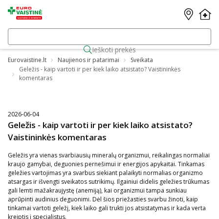
Ieškoti prekės
Eurovaistine.lt
Naujienos ir patarimai
Sveikata
Geležis - kaip vartoti ir per kiek laiko atsistato? Vaistininkės
komentaras
2026-06-04
Geležis - kaip vartoti ir per kiek laiko atsistato?
Vaistininkės komentaras
Geležis yra vienas svarbiausių mineralų organizmui, reikalingas normaliai
kraujo gamybai, deguonies pernešimui ir energijos apykaitai. Tinkamas
geležies vartojimas yra svarbus siekiant palaikyti normalias organizmo
atsargas ir išvengti sveikatos sutrikimų. Ilgainiui didelis geležies trūkumas
gali lemti mažakraujystę (anemiją), kai organizmui tampa sunkiau
aprūpinti audinius deguonimi. Dėl šios priežasties svarbu žinoti, kaip
tinkamai vartoti geležį, kiek laiko gali trukti jos atsistatymas ir kada verta
kreiptis į specialistus.