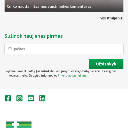
Cinko nauda - išsamus vaistininkės komentaras
Visi straipsniai
Sužinok naujienas pirmas
Užsisakyk
Siųsdami savo el. paštą Jūs sutinkate, kad jūsų duomenys būtų tvarkomi tiesioginės
rinkodaros tikslu. Daugiau informacijos
Privatumo pranešime
.
Valstybinė vaistų kontrolės tarnyba
prie Lietuvos Respublikos sveikatos
apsaugos ministerijos: