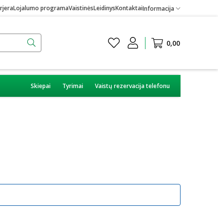
rjera
Lojalumo programa
Vaistinės
Leidinys
Kontaktai
Informacija
0,00
Skiepai
Tyrimai
Vaistų rezervacija telefonu