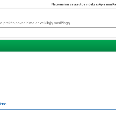
Nacionalinis savijautos indeksas
Apie mus
Ka
rime.