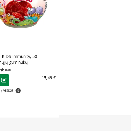
™ KIDS Immunity, 50
ųjų guminukų
(
60
)
įvertinimas 4.98
Įvertinimų skaičius 60
as
15,49 €
ojalumo klubo narių nuolaida
:
patarimas
dą VESK25