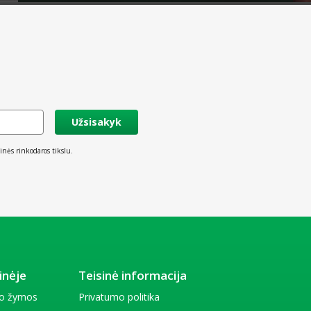
Užsisakyk
inės rinkodaros tikslu.
inėje
Teisinė informacija
io žymos
Privatumo politika