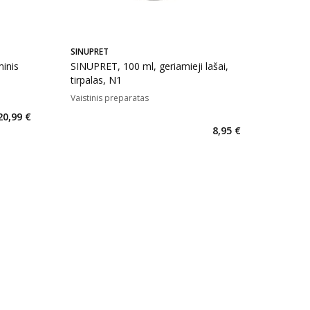
SINUPRET
inis
SINUPRET, 100 ml, geriamieji lašai,
tirpalas, N1
Vaistinis preparatas
kaičius 88
20,99 €
8,95 €