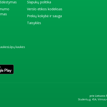
 išdėstymas
Slapukų politika
amumo
Verslo etikos kodeksas
kimas
Prekių kokybė ir sauga
Taisyklės
kaukės
Lūpų kaukės
prie Lietuvos
Studentų g. 45A, Vilnius