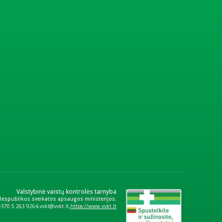
Valstybinė vaistų kontrolės tarnyba
 Respublikos sveikatos apsaugos ministerijos:
+370 5 263 9264
vvkt@vvkt.lt
https://www.vvkt.lt