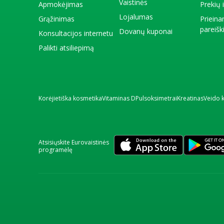
Vaistinės
Apmokėjimas
Prekių
Lojalumas
Grąžinimas
Priein
pareiš
Dovanų kuponai
Konsultacijos internetu
Palikti atsiliepimą
Korėjietiška kosmetika
Vitaminas D
Pulsoksimetrai
Kreatinas
Veido 
Atsisiųskite Eurovaistinės
programėlę