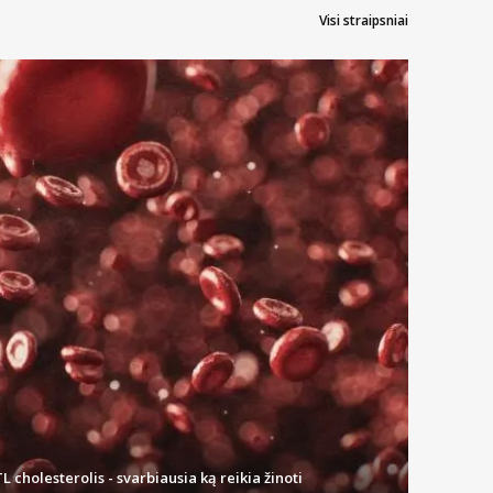
Visi straipsniai
L cholesterolis - svarbiausia ką reikia žinoti