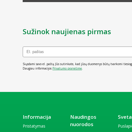
Sužinok naujienas pirmas
Siųsdami savo el. paštą Jūs sutinkate, kad jūsų duomenys būtų tvarkomi tiesiog
Daugiau informacijos
Privatumo pranešime
.
Informacija
Naudingos
Sveta
nuorodos
Pristatymas
Puslap