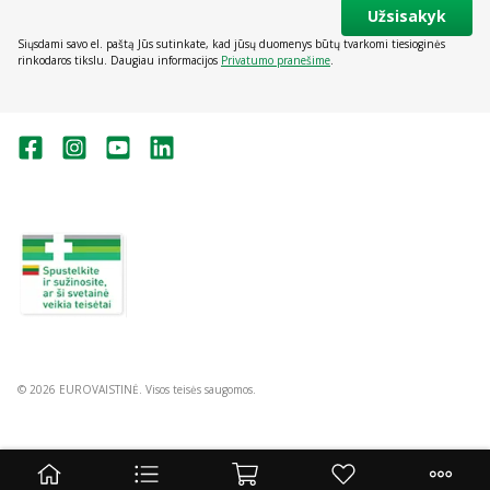
Užsisakyk
Siųsdami savo el. paštą Jūs sutinkate, kad jūsų duomenys būtų tvarkomi tiesioginės
rinkodaros tikslu. Daugiau informacijos
Privatumo pranešime
.
Valstybinė vaistų kontrolės tarnyba
prie Lietuvos Respublikos sveikatos
apsaugos ministerijos:
Studentų g. 45A, Vilnius
+370 5 263 9264
vvkt@vvkt.lt
https://www.vvkt.lt
© 2026 EUROVAISTINĖ. Visos teisės saugomos.