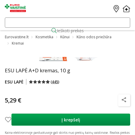
Ieškoti prekės
Eurovaistine.lt
Kosmetika
Kūnui
Kūno odos priežiūra
Kremai
ESU LAPĖ A+D kremas, 10 g
ESU LAPĖ
(
445
)
5,29 €
patarim
Į krepšelį
Kaina elektroninėje parduotuvėje gali skirtis nuo prekių kainų vaistinėse.
Realios prekės