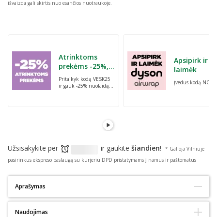
išvaizda gali skirtis nuo esančios nuotraukoje.
Praleisti karuselę
Atrinktoms
Apsipirk ir
prekėms -25%,
laimėk
perkant dvi bet
Pritaikyk kodą VESK25
Įvedus kodą NORI
kurias prekes su
ir gauk -25% nuolaidą
kodu: VESK25
atrinktoms
prekėms, perkant dvi
bet kurias prekes
Užsisakykite per
ir gaukite
šiandien
!
* Galioja Vilniuje
pasirinkus ekspreso paslaugą su kurjeriu DPD pristatymams į namus ir paštomatus
Aprašymas
Tinka alergiškiems:
Ne
Naudojimas
Ekologiškas :
Ne