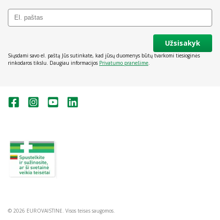
Užsisakyk
Siųsdami savo el. paštą Jūs sutinkate, kad jūsų duomenys būtų tvarkomi tiesioginės
rinkodaros tikslu. Daugiau informacijos
Privatumo pranešime
.
Valstybinė vaistų kontrolės tarnyba
prie Lietuvos Respublikos sveikatos
apsaugos ministerijos:
Studentų g. 45A, Vilnius
+370 5 263 9264
vvkt@vvkt.lt
https://www.vvkt.lt
© 2026 EUROVAISTINĖ. Visos teisės saugomos.