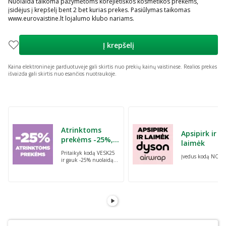
Nuolaida taikoma pažymėtoms korėjietiškos kosmetikos prekėms,
įsidėjus į krepšelį bent 2 bet kurias prekes. Pasiūlymas taikomas
www.eurovaistine.lt lojalumo klubo nariams.
Į krepšelį
Kaina elektroninėje parduotuvėje gali skirtis nuo prekių kainų vaistinėse.
Realios prekės
išvaizda gali skirtis nuo esančios nuotraukoje.
Praleisti karuselę
Atrinktoms
Apsipirk ir
prekėms -25%,
laimėk
perkant dvi bet
Pritaikyk kodą VESK25
Įvedus kodą NORI
kurias prekes su
ir gauk -25% nuolaidą
kodu: VESK25
atrinktoms
prekėms, perkant dvi
bet kurias prekes