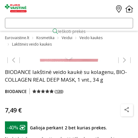
Ieškoti prekės
Eurovaistine.lt
Kosmetika
Veidui
Veido kaukės
Lakštinės veido kaukės
Praleisti karuselę
BIODANCE lakštinė veido kaukė su kolagenu, BIO-
COLLAGEN REAL DEEP MASK, 1 vnt., 34 g
BIODANCE
(
130
)
7,49 €
patarim
patarimas
-40%
Galioja perkant 2 bet kurias prekes.
Lojalumo klubo narių nuolaida
: