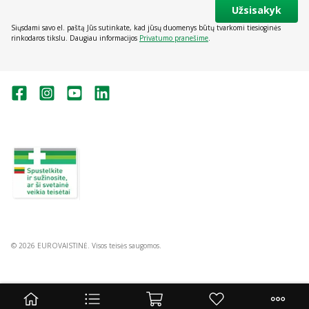
Užsisakyk
Siųsdami savo el. paštą Jūs sutinkate, kad jūsų duomenys būtų tvarkomi tiesioginės
rinkodaros tikslu. Daugiau informacijos
Privatumo pranešime
.
Valstybinė vaistų kontrolės tarnyba
prie Lietuvos Respublikos sveikatos
apsaugos ministerijos:
Studentų g. 45A, Vilnius
+370 5 263 9264
vvkt@vvkt.lt
https://www.vvkt.lt
© 2026 EUROVAISTINĖ. Visos teisės saugomos.