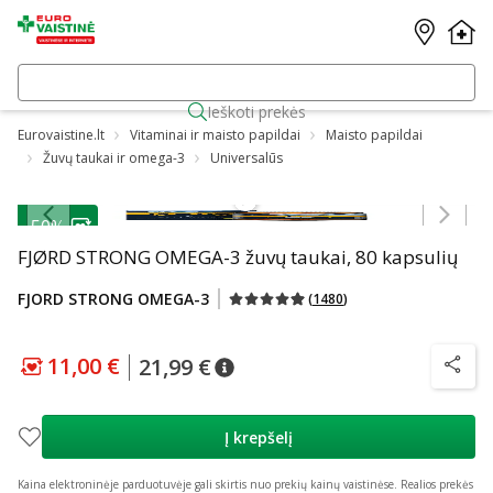
Ieškoti prekės
Eurovaistine.lt
Vitaminai ir maisto papildai
Maisto papildai
Žuvų taukai ir omega-3
Universalūs
Praleisti karuselę
-50%
FJØRD STRONG OMEGA-3 žuvų taukai, 80 kapsulių
FJORD STRONG OMEGA-3
(
1480
)
11,00 €
21,99 €
patarimas
Lojalumo klubo kaina
:
11,00 €
patarimas
Įprasta kaina
:
21,99 €
patarim
Į krepšelį
Kaina elektroninėje parduotuvėje gali skirtis nuo prekių kainų vaistinėse.
Realios prekės