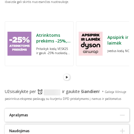
išvaizda gali skirtis nuo esančios nuotraukoje.
Praleisti karuselę
Atrinktoms
Apsipirk ir
prekėms -25%,
laimėk
perkant dvi bet
Pritaikyk kodą VESK25
Įvedus kodą NORI
kurias prekes su
ir gauk -25% nuolaidą
kodu: VESK25
atrinktoms
prekėms, perkant dvi
bet kurias prekes
Užsisakykite per
ir gaukite
šiandien
!
* Galioja Vilniuje
pasirinkus ekspreso paslaugą su kurjeriu DPD pristatymams į namus ir paštomatus
Aprašymas
Tinka alergiškiems:
Ne
Naudojimas
Tinka diabetikams:
Taip