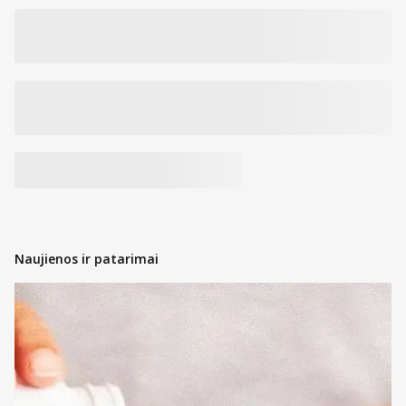
Žaliavos gamintojui patvirtintas „Jūros draugo“ statusas (Friend of
the Sea (FOS)).
Kiek reikia suvartoti omega-3 riebalų rūgščių?
Rekomendacijos, kiek reikėtų suvartoti omega-3 aktyvios formos
riebalų rūgščių, skirtingose šalyse skiriasi. Europos maisto saugos
tarnybos (European Food Safety Authority (EFSA)) (EMST) ekspertai
laikosi nuomonės, kad suaugusiems žmonėms
papildomai suvartoti iki 5 g EPR ir DHR per parą yra saugu, o
papildomas DHR suvartojimas iki maždaug 1 g per parą nekelia
jokio pavojaus ir vaikams.
Mokslininkų ir mitybos specialistų manymu, daugelio šalių
gyventojai omega-3 riebalų rūgščių vartoja per mažai, todėl
Naujienos ir patarimai
didesnis produktų, turinčių daug omega-3 suvartojimas būtų labai
naudingas. Svarbiausia išlaikyti tinkamą santykį tarp nepakeičiamųjų
riebalų rūgščių omega-6 ir omega-3. Pasaulio sveikatos
organizacijos (PSO) rekomenduojamas omega-6 ir omega-3 riebalų
rūgščių santykis yra 2:1–5:1. Pastaraisiais dešimtmečiais vis daugiau
suvartojama maisto, kuriame gausu omega-6 riebalų rūgščių ir per
mažai omega-3 riebalų rūgščių. Santykis tarp šių riebalų rūgščių
atskiruose maisto produktuose neretai siekia 10:1 ar net 20:1.