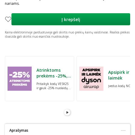
nariams.
Į krepšelį
Kaina elektroninėje parduotuvėje gali skirtis nuo prekių kainų vaistinėse.
Realios prekės
išvaizda gali skirtis nuo esančios nuotraukoje.
Praleisti karuselę
Atrinktoms
Apsipirk ir
prekėms -25%,
laimėk
perkant dvi bet
Pritaikyk kodą VESK25
Įvedus kodą NORI
kurias prekes su
ir gauk -25% nuolaidą
kodu: VESK25
atrinktoms
prekėms, perkant dvi
bet kurias prekes
Aprašymas