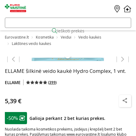
Ieškoti prekės
Eurovaistine.lt
Kosmetika
Veidui
Veido kaukės
Lakštinės veido kaukės
Praleisti karuselę
ELLAME šilkinė veido kaukė Hydro Complex, 1 vnt.
ELLAME
(
399
)
5,39 €
patarim
patarimas
-50%
Galioja perkant 2 bet kurias prekes.
Lojalumo klubo narių nuolaida
:
Nuolaida taikoma kosmetikos prekėms, įsidėjus į krepšelį bent 2 bet
kurias prekes. Pasiūlymas taikomas www.eurovaistine.lt lojalumo klubo