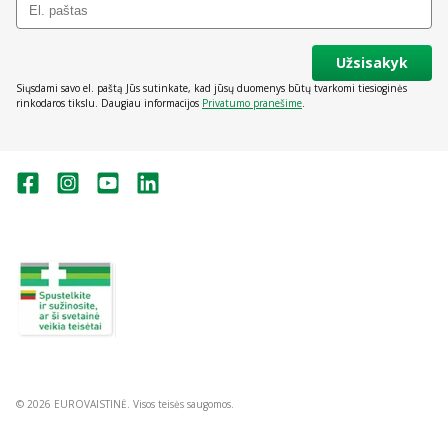
Užsisakyk
Siųsdami savo el. paštą Jūs sutinkate, kad jūsų duomenys būtų tvarkomi tiesioginės
rinkodaros tikslu. Daugiau informacijos
Privatumo pranešime
.
Valstybinė vaistų kontrolės tarnyba
prie Lietuvos Respublikos sveikatos
apsaugos ministerijos:
Studentų g. 45A, Vilnius
+370 5 263 9264
vvkt@vvkt.lt
https://www.vvkt.lt
© 2026 EUROVAISTINĖ. Visos teisės saugomos.