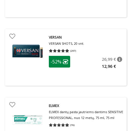
VERSAN
VERSAN SHOTS, 20 vnt.
(
297
)
Vidutinis įvertinimas 4.93
Įvertinimų skaičius 297
patarimas
26,99 €
-52%
patari
Įprasta
Lojalumo klubo narių nuolaida
:
12,96 €
ELMEX
ELMEX dantų pasta jautriems dantims SENSITIVE
PROFESSIONAL, nuo 12 metų, 75 ml, 75 ml
(
76
)
Vidutinis įvertinimas 4.95
Įvertinimų skaičius 76