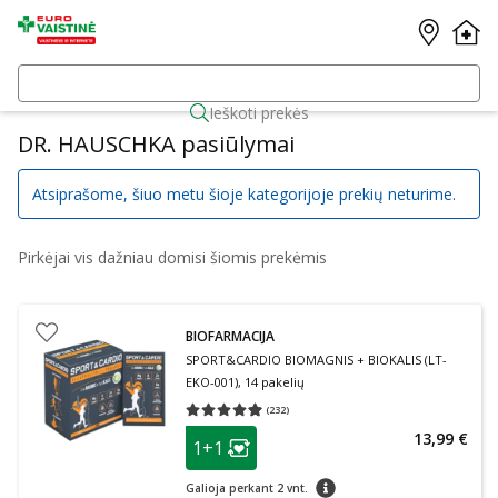
Ieškoti prekės
DR. HAUSCHKA pasiūlymai
Atsiprašome, šiuo metu šioje kategorijoje prekių neturime.
Pirkėjai vis dažniau domisi šiomis prekėmis
BIOFARMACIJA
SPORT&CARDIO BIOMAGNIS + BIOKALIS (LT-
EKO-001), 14 pakelių
(
232
)
Vidutinis įvertinimas 4.93
Įvertinimų skaičius 232
patarimas
13,99 €
1+1
Lojalumo klubo narių nuolaida
:
patarimas
Galioja perkant 2 vnt.