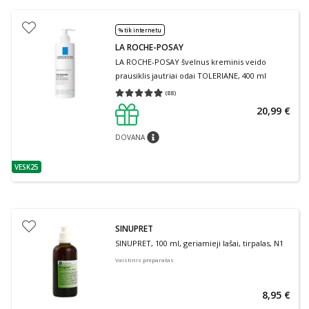
% tik internetu
LA ROCHE-POSAY
LA ROCHE-POSAY švelnus kreminis veido
prausiklis jautriai odai TOLERIANE, 400 ml
(
88
)
Vidutinis įvertinimas 4.91
Įvertinimų skaičius 88
20,99 €
DOVANA
patarimas
VESK25
patarimas
SINUPRET
SINUPRET, 100 ml, geriamieji lašai, tirpalas, N1
Vaistinis preparatas
8,95 €