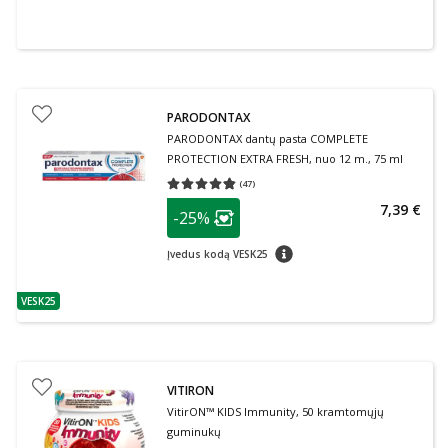
PARODONTAX
PARODONTAX dantų pasta COMPLETE
PROTECTION EXTRA FRESH, nuo 12 m., 75 ml
(
47
)
Vidutinis įvertinimas 4.79
Įvertinimų skaičius 47
patarimas
7,39 €
-25%
Lojalumo klubo narių nuolaida
:
patarimas
Įvedus kodą VESK25
VESK25
patarimas
VITIRON
VitirON™ KIDS Immunity, 50 kramtomųjų
guminukų