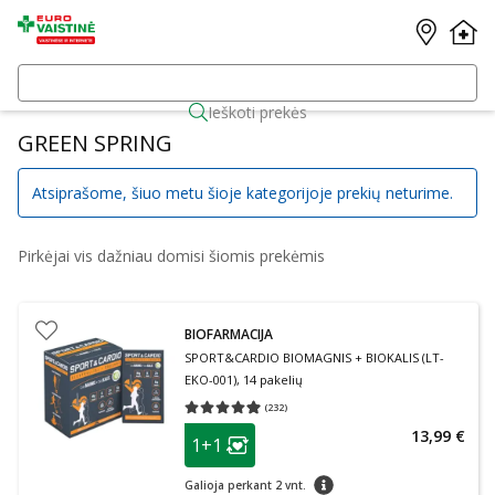
Ieškoti prekės
GREEN SPRING
Atsiprašome, šiuo metu šioje kategorijoje prekių neturime.
Pirkėjai vis dažniau domisi šiomis prekėmis
BIOFARMACIJA
SPORT&CARDIO BIOMAGNIS + BIOKALIS (LT-
EKO-001), 14 pakelių
(
232
)
Vidutinis įvertinimas 4.93
Įvertinimų skaičius 232
patarimas
13,99 €
1+1
Lojalumo klubo narių nuolaida
:
patarimas
Galioja perkant 2 vnt.