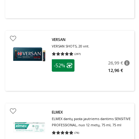
VERSAN
VERSAN SHOTS, 20 vnt.
(
297
)
Vidutinis įvertinimas 4.93
Įvertinimų skaičius 297
patarimas
26,99 €
-52%
patari
Įprasta
Lojalumo klubo narių nuolaida
:
12,96 €
ELMEX
ELMEX dantų pasta jautriems dantims SENSITIVE
PROFESSIONAL, nuo 12 metų, 75 ml, 75 ml
(
76
)
Vidutinis įvertinimas 4.95
Įvertinimų skaičius 76