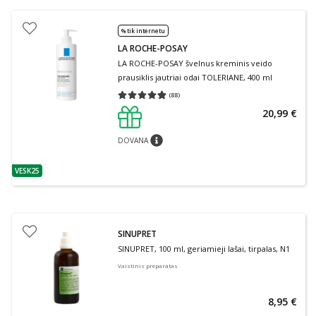
% tik internetu
LA ROCHE-POSAY
LA ROCHE-POSAY švelnus kreminis veido
prausiklis jautriai odai TOLERIANE, 400 ml
(
88
)
Vidutinis įvertinimas 4.91
Įvertinimų skaičius 88
20,99 €
DOVANA
patarimas
VESK25
patarimas
SINUPRET
SINUPRET, 100 ml, geriamieji lašai, tirpalas, N1
Vaistinis preparatas
8,95 €