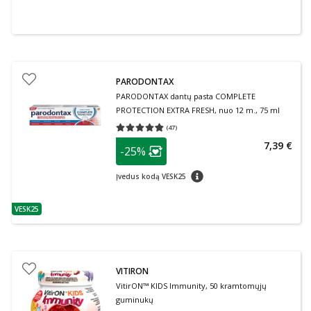
PARODONTAX
PARODONTAX dantų pasta COMPLETE
PROTECTION EXTRA FRESH, nuo 12 m., 75 ml
(
47
)
Vidutinis įvertinimas 4.79
Įvertinimų skaičius 47
patarimas
7,39 €
-25%
Lojalumo klubo narių nuolaida
:
patarimas
Įvedus kodą VESK25
VESK25
patarimas
VITIRON
VitirON™ KIDS Immunity, 50 kramtomųjų
guminukų