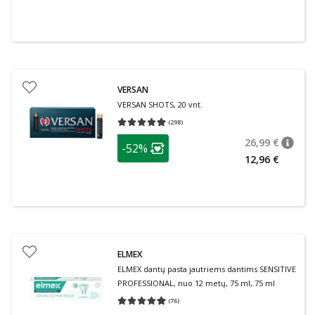
VERSAN
VERSAN SHOTS, 20 vnt.
(
298
)
Vidutinis įvertinimas 4.93
Įvertinimų skaičius 298
patarimas
26,99 €
-52%
patari
Įprasta
Lojalumo klubo narių nuolaida
:
12,96 €
ELMEX
ELMEX dantų pasta jautriems dantims SENSITIVE
PROFESSIONAL, nuo 12 metų, 75 ml, 75 ml
(
76
)
Vidutinis įvertinimas 4.95
Įvertinimų skaičius 76