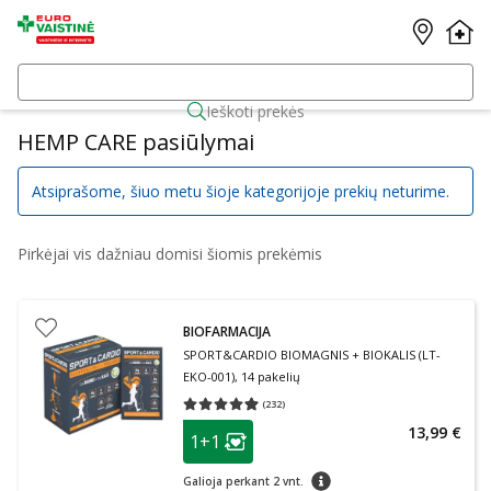
Ieškoti prekės
HEMP CARE pasiūlymai
Atsiprašome, šiuo metu šioje kategorijoje prekių neturime.
Pirkėjai vis dažniau domisi šiomis prekėmis
BIOFARMACIJA
SPORT&CARDIO BIOMAGNIS + BIOKALIS (LT-
EKO-001), 14 pakelių
(
232
)
Vidutinis įvertinimas 4.93
Įvertinimų skaičius 232
patarimas
13,99 €
1+1
Lojalumo klubo narių nuolaida
:
patarimas
Galioja perkant 2 vnt.