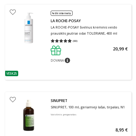
% tik internetu
LA ROCHE-POSAY
LA ROCHE-POSAY švelnus kreminis veido
prausiklis jautriai odai TOLERIANE, 400 ml
(
88
)
Vidutinis įvertinimas 4.91
Įvertinimų skaičius 88
20,99 €
DOVANA
patarimas
VESK25
patarimas
SINUPRET
SINUPRET, 100 ml, geriamieji lašai, tirpalas, N1
Vaistinis preparatas
8,95 €