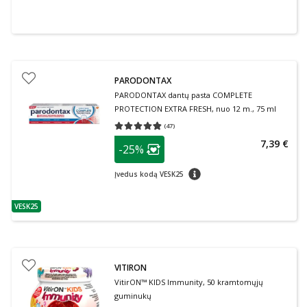
PARODONTAX
PARODONTAX dantų pasta COMPLETE
PROTECTION EXTRA FRESH, nuo 12 m., 75 ml
(
47
)
Vidutinis įvertinimas 4.79
Įvertinimų skaičius 47
patarimas
7,39 €
-25%
Lojalumo klubo narių nuolaida
:
patarimas
Įvedus kodą VESK25
VESK25
patarimas
VITIRON
VitirON™ KIDS Immunity, 50 kramtomųjų
guminukų