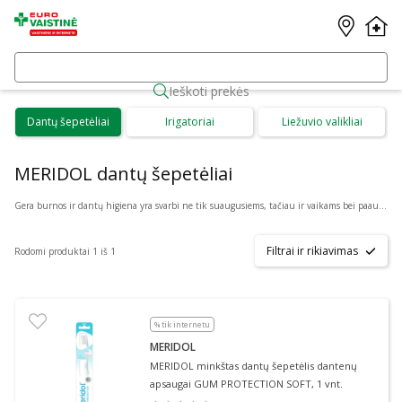
Ieškoti prekės
Dantų šepetėliai
Irigatoriai
Liežuvio valikliai
MERIDOL dantų šepetėliai
Gera burnos ir dantų higiena yra svarbi ne tik suaugusiems, tačiau ir vaikams bei paaugliams. Puikiai higienai palaikyti Eurovaistinė internete siūlo patogiai internetu įsigyti: Acca Kappa, Curaprox, Elmex, Gum, Jordan, Lacalut, Paradontax, Royal Denta, Sensodyne ir daugybės kitų gamintojų dantų šepetėlius bei jų rinkinius.
Filtrai ir rikiavimas
Rodomi produktai 1 iš 1
% tik internetu
MERIDOL
MERIDOL minkštas dantų šepetėlis dantenų
apsaugai GUM PROTECTION SOFT, 1 vnt.