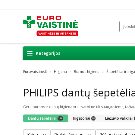
Kategorijos
Eurovaistine.lt
Higiena
Burnos higiena
Šepetėliai ir iriga
PHILIPS dantų šepetėlia
Dantų šepetėliai
Irigatoriai
Liežuvio valikliai
136
18
Kaina
Prekės ženklas
Rūšiuoti pagal