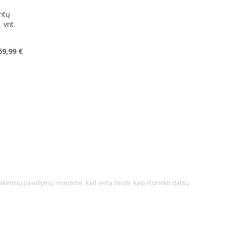
ntų
 vnt.
kaičius 0
69,99 €
šskirtinių pasiūlymų, manome, kad verta žinoti, kaip išsirinkti dantų
ūti su kietais, vidutiniais arba minkštais šereliais. Jeigu turite
ietumo ir nuo to, kokio stiprumo judesiais valote dantis, išvysčius
iukai užtikrina dar didesnę apsaugą. Dėl to, kurių šerelių nauda bus