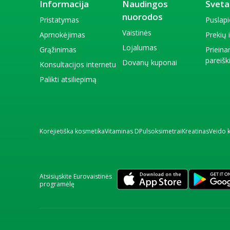
Informacija
Naudingos
Sveta
nuorodos
Pristatymas
Puslap
Vaistinės
Apmokėjimas
Prekių
Lojalumas
Grąžinimas
Priein
pareiš
Dovanų kuponai
Konsultacijos internetu
Palikti atsiliepimą
Korėjietiška kosmetika
Vitaminas D
Pulsoksimetrai
Kreatinas
Veido 
Atsisiųskite Eurovaistinės
programėlę