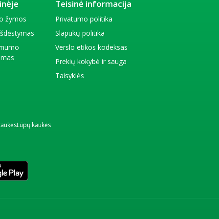
inėje
Teisinė informacija
io žymos
Privatumo politika
 išdėstymas
Slapukų politika
amumo
Verslo etikos kodeksas
kimas
Prekių kokybė ir sauga
Taisyklės
kaukės
Lūpų kaukės