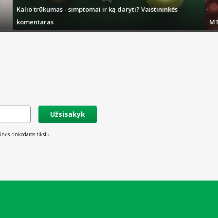
Kalio trūkumas - simptomai ir ką daryti? Vaistininkės
komentaras
MT
Užsisakyk
inės rinkodaros tikslu.