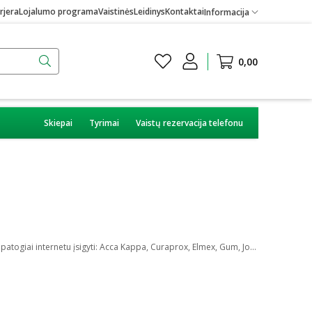
rjera
Lojalumo programa
Vaistinės
Leidinys
Kontaktai
Informacija
0,00
Skiepai
Tyrimai
Vaistų rezervacija telefonu
Gera burnos ir dantų higiena yra svarbi ne tik suaugusiems, tačiau ir vaikams bei paaugliams. Puikiai higienai palaikyti Eurovaistinė internete siūlo patogiai internetu įsigyti: Acca Kappa, Curaprox, Elmex, Gum, Jordan, Lacalut, Paradontax, Royal Denta, Sensodyne ir daugybės kitų gamintojų dantų šepetėlius bei jų rinkinius.