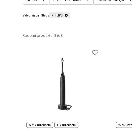
Valyti visus filtrus
PHILIPS
Rodomi produktai 3 iš 3
% tik internetu
Tik internetu
% tik int