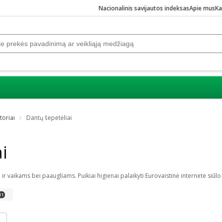
Nacionalinis savijautos indeksas
Apie mus
Ka
toriai
Dantų šepetėliai
i
11