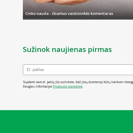
Cinko nauda - išsamus vaistininkės komentaras
Sužinok naujienas pirmas
Siųsdami savo el. paštą Jūs sutinkate, kad jūsų duomenys būtų tvarkomi tiesiog
Daugiau informacijos
Privatumo pranešime
.