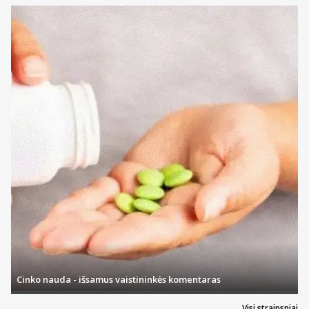
turite jautrias dantenas arba mėgstate, kai šepetėlis būna ganėtinai
švelnus, minkšti šereliai jums bus saugiausias variantas.
Priklausomai nuo šerelių kietumo ir nuo to, kokio stiprumo judesiais
valote dantis, išvysčius ydingus įpročius bei turint per kietą šepetėlį,
gali kilti rizika pažeisti dantis saugantį emalį, šaknų paviršių ir
dantenas. Suapvalinti šerelių galiukai užtikrina dar didesnę
apsaugą. Dėl to, kurių šerelių nauda bus didžiausia, visada
rekomenduos jūsų odontologai.
Pasirinkimas taip pat dažnai daromas pagal tai ar šepetėlis gauna
odontologų bei dantų priežiūros ekspertų rekomendacijas. Philips
elektriniai dantų šepetėliai, Oral-B, Gum ir kitų gamintojų dantų
šepetėliai dažnai būna tarp geriausius įvertinimus turinčių.
Savaime suprantama, kad besirenkantiems bet kurias burnos
higienos prekes, tarp kurių patenka ir dantų šepetėliai ir irigatoriai,
bus svarbi ir jų kaina. Visada norisi jas pirkti pigiau. Geriausi
Eurovaistinės pasiūlymai visada pažymimi prekių kataloge. Jeigu
matote, kad taikoma akcija ir šepetėlis ar rinkinys kainuoja pigiau –
galite nedvejoti ir žinoti, jog dabar yra geriausias metas pirkti.
Daugiausiai ypatingų pasiūlymų bei didelių nuolaidų tikėtis gali
mūsų Lojalumo klubo nariai!
Nauda perkant dantų šepetėlius internetu
Cinko nauda - išsamus vaistininkės komentaras
Jokių eilių, gausus prekių asortimentas, patrauklios kainos, daug
akcijų ir įvairių pasiūlymų, platus atsiskaitymo ir pristatymo
Visi straipsniai