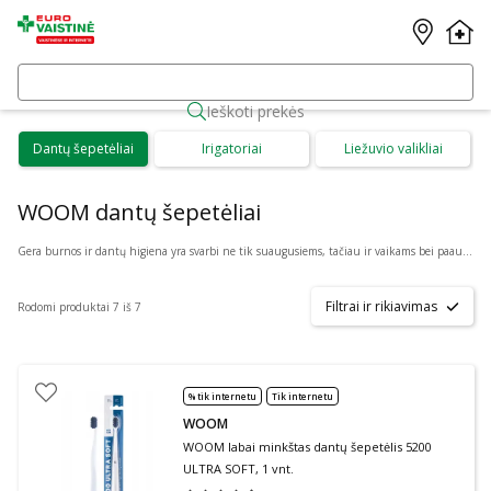
Ieškoti prekės
Dantų šepetėliai
Irigatoriai
Liežuvio valikliai
WOOM dantų šepetėliai
Gera burnos ir dantų higiena yra svarbi ne tik suaugusiems, tačiau ir vaikams bei paaugliams. Puikiai higienai palaikyti Eurovaistinė internete siūlo patogiai internetu įsigyti: Acca Kappa, Curaprox, Elmex, Gum, Jordan, Lacalut, Paradontax, Royal Denta, Sensodyne ir daugybės kitų gamintojų dantų šepetėlius bei jų rinkinius.
Filtrai ir rikiavimas
Rodomi produktai 7 iš 7
% tik internetu
Tik internetu
WOOM
WOOM labai minkštas dantų šepetėlis 5200
ULTRA SOFT, 1 vnt.