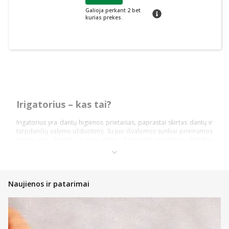
Galioja perkant 2 bet
patarimas
kurias prekes.
Irigatorius – kas tai?
Irigatorius yra dantų higienos prietaisas, paprastai skirtas dantų ir
tarpdančių valymo užduotims. Su juo išvalomos sunkiai prieinamos
vietos prie dantenų ir tarp dantų. Paprastai irigatorius skleidžia
nuolatinę vandens arba vandens ir oro srovę. Būtent jos pagalba
valomi tarpdančiai ir dantenų linija.
Nors dantų šepetėliu pašaliname nemažai nešvarumų ir nuosėdų,
dantims bei burnos ertmei reikia daugiau priežiūros. Irigatorius
Naujienos ir patarimai
pasirenkamas tam, kad pašalintų maisto daleles, apnašas ir
šiukšles, kurias gali būti sunku pasiekti tradiciniais šepetėliais ar net
dantų siūlais. Visi odontologai rekomenduoja ir pataria naudoti
tarpdančių siūlą. Tačiau ne visiems patogu ar patinka šis
sprendimas.