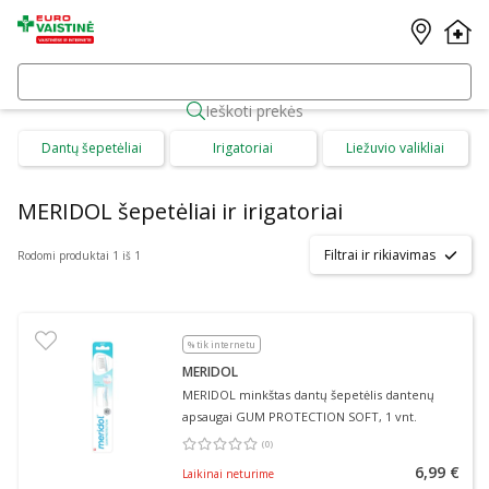
Ieškoti prekės
Dantų šepetėliai
Irigatoriai
Liežuvio valikliai
MERIDOL šepetėliai ir irigatoriai
Filtrai ir rikiavimas
Rodomi produktai 1 iš 1
% tik internetu
MERIDOL
MERIDOL minkštas dantų šepetėlis dantenų
apsaugai GUM PROTECTION SOFT, 1 vnt.
(
0
)
Vidutinis įvertinimas 0.00
Įvertinimų skaičius 0
6,99 €
Laikinai neturime