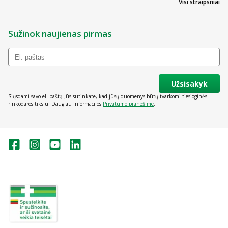
Visi straipsniai
Sužinok naujienas pirmas
Užsisakyk
Siųsdami savo el. paštą Jūs sutinkate, kad jūsų duomenys būtų tvarkomi tiesioginės
rinkodaros tikslu. Daugiau informacijos
Privatumo pranešime
.
Valstybinė vaistų kontrolės tarnyba
prie Lietuvos Respublikos sveikatos
apsaugos ministerijos:
Studentų g. 45A, Vilnius
+370 5 263 9264
vvkt@vvkt.lt
https://www.vvkt.lt