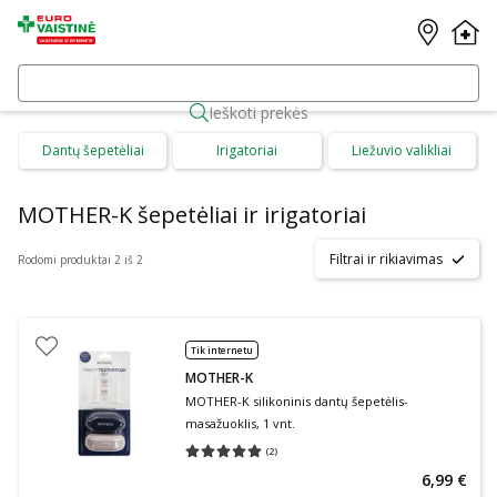
Ieškoti prekės
Dantų šepetėliai
Irigatoriai
Liežuvio valikliai
MOTHER-K šepetėliai ir irigatoriai
Filtrai ir rikiavimas
Rodomi produktai 2 iš 2
Tik internetu
MOTHER-K
MOTHER-K silikoninis dantų šepetėlis-
masažuoklis, 1 vnt.
(
2
)
Vidutinis įvertinimas 5.00
Įvertinimų skaičius 2
6,99 €