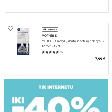
Tik internetu
MOTHER-K
MOTHER-K mažylių dantų šepetėlių rinkinys, 6–
12 mėn., 1 vnt.
(
2
)
Vidutinis įvertinimas 5.00
Įvertinimų skaičius 2
7,99 €