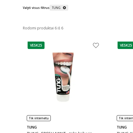
Valyti visus filtrus
TUNG
Rodomi produktai 6 iš 6
VESK25
VESK25
patarimas
patarim
Tik internetu
Tik inter
TUNG
TUNG