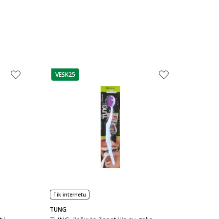
VESK25
patarimas
Tik internetu
TUNG