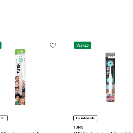
VESK25
as
patarimas
netu
Tik internetu
TUNG