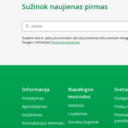
Sužinok naujienas pirmas
Siųsdami savo el. paštą Jūs sutinkate, kad jūsų duomenys būtų tvarkomi tiesiog
Daugiau informacijos
Privatumo pranešime
.
Informacija
Naudingos
Sveta
nuorodos
Pristatymas
Puslap
Vaistinės
Apmokėjimas
Prekių
Lojalumas
Grąžinimas
Priein
pareiš
Dovanų kuponai
Konsultacijos internetu