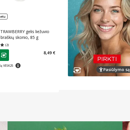
netu
TRAWBERRY gelis liežuvio
 braškių skonio, 85 g
(
2
)
įvertinimas 5.00
Įvertinimų skaičius 2
as
8,49 €
ojalumo klubo narių nuolaida
:
patarimas
dą VESK25
Pasiūlymo są