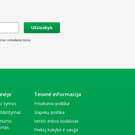
Užsisakyk
inės rinkodaros tikslu.
inėje
Teisinė informacija
io žymos
Privatumo politika
 išdėstymas
Slapukų politika
amumo
Verslo etikos kodeksas
kimas
Prekių kokybė ir sauga