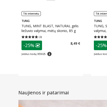
Tik internetu
Tik inter
TUNG
TUNG
TUNG, MINT BLAST, NATURAL gelis
TUNG, S
liežuvio valymui, mėtų skonio, 85 g
valymui,
(
3
)
Vidutinis įvertinimas 4.67
Įvertinimų skaičius 3
Vidutinis 
patarimas
patarim
8,49 €
-25%
-25%
Lojalumo klubo narių nuolaida
:
L
patarimas
Įvedus kodą VESK25
Įvedus ko
Naujienos ir patarimai