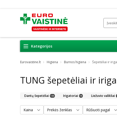
Kategorijos
Eurovaistine.lt
Higiena
Burnos higiena
Šepetėliai ir iriga
TUNG šepetėliai ir iriga
Dantų šepetėliai
Irigatoriai
Liežuvio valikliai
136
18
Kaina
Prekės ženklas
Rūšiuoti pagal