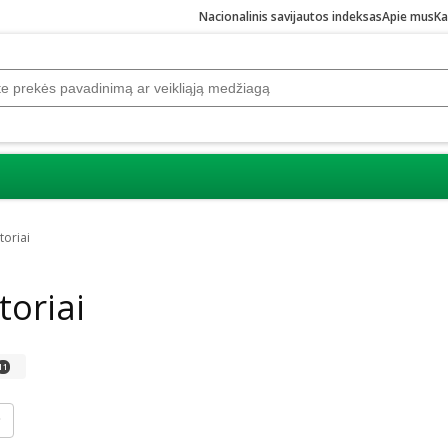
Nacionalinis savijautos indeksas
Apie mus
Ka
toriai
toriai
11