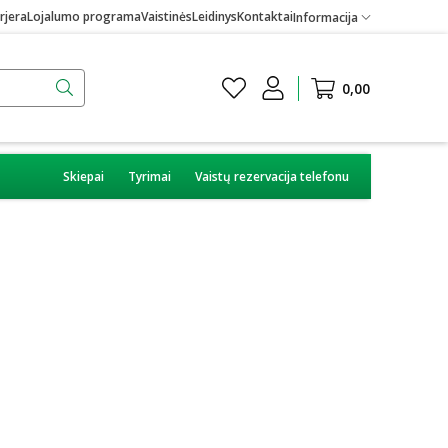
rjera
Lojalumo programa
Vaistinės
Leidinys
Kontaktai
Informacija
0,00
Skiepai
Tyrimai
Vaistų rezervacija telefonu