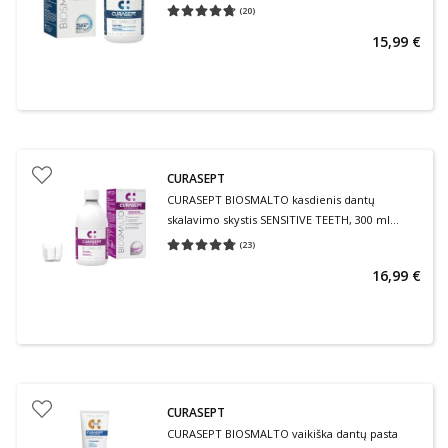
EROSION, nuo 7 m., 300 ml tirpalas
(
20
)
Vidutinis įvertinimas 4.70
Įvertinimų skaičius 20
15,99 €
CURASEPT
CURASEPT BIOSMALTO kasdienis dantų
skalavimo skystis SENSITIVE TEETH, 300 ml
tirpalas
(
23
)
Vidutinis įvertinimas 4.74
Įvertinimų skaičius 23
16,99 €
CURASEPT
CURASEPT BIOSMALTO vaikiška dantų pasta