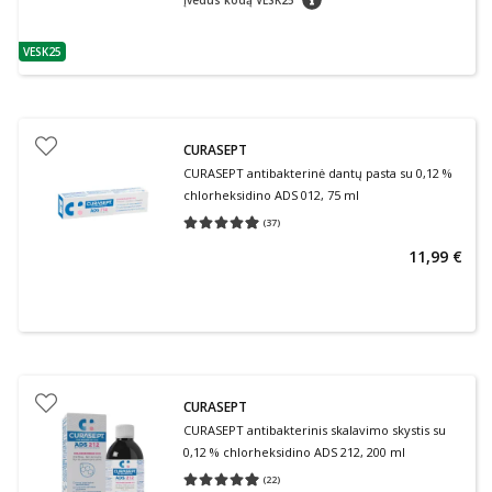
Įvedus kodą VESK25
VESK25
patarimas
CURASEPT
CURASEPT antibakterinė dantų pasta su 0,12 %
chlorheksidino ADS 012, 75 ml
(
37
)
Vidutinis įvertinimas 4.97
Įvertinimų skaičius 37
11,99 €
CURASEPT
CURASEPT antibakterinis skalavimo skystis su
0,12 % chlorheksidino ADS 212, 200 ml
(
22
)
Vidutinis įvertinimas 4.95
Įvertinimų skaičius 22