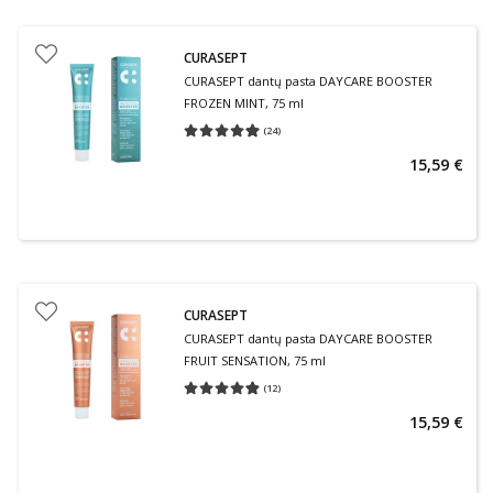
CURASEPT
CURASEPT dantų pasta DAYCARE BOOSTER
FROZEN MINT, 75 ml
(
24
)
Vidutinis įvertinimas 4.96
Įvertinimų skaičius 24
15,59 €
CURASEPT
CURASEPT dantų pasta DAYCARE BOOSTER
FRUIT SENSATION, 75 ml
(
12
)
Vidutinis įvertinimas 4.83
Įvertinimų skaičius 12
15,59 €