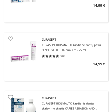
14,99 €
CURASEPT
CURASEPT BIOSMALTO kasdienė dantų pasta
SENSITIVE TEETH, nuo 7 m., 75 ml
(
198
)
Vidutinis įvertinimas 4.99
Įvertinimų skaičius 198
14,99 €
CURASEPT
CURASEPT BIOSMALTO kasdienis dantų
skalavimo skystis CARIES ABRASION AND