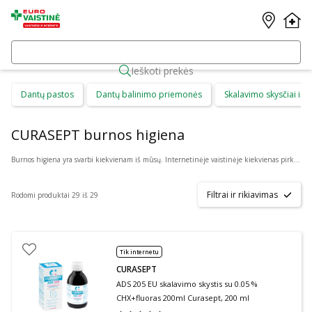
Ieškoti prekės
Dantų pastos
Dantų balinimo priemonės
Skalavimo skysčiai ir b
CURASEPT burnos higiena
Burnos higiena yra svarbi kiekvienam iš mūsų. Internetinėje vaistinėje kiekvienas pirkėjas gali rasti daug skirtingų burnos higienos priemonių suaugusiems ir vaikams. Čia galima patogiai pirkti: dantų priežiūros priemones, kaip dantų pasta ar skalavimo skystis, dantų šepetėlius ir irigatorius, protezus ir plokštelių priežiūros priemones bei skirtingus gelius ar tepalus.
Filtrai ir rikiavimas
Rodomi produktai 29 iš 29
Tik internetu
CURASEPT
ADS 205 EU skalavimo skystis su 0.05 %
CHX+fluoras 200ml Curasept, 200 ml