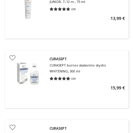
JUNIOR, 7–12 m., 75 ml
(
28
)
Vidutinis įvertinimas 5.00
Įvertinimų skaičius 28
13,99 €
CURASEPT
CURASEPT burnos skalavimo skystis
WHITENING, 300 ml
(
20
)
Vidutinis įvertinimas 4.90
Įvertinimų skaičius 20
15,99 €
CURASEPT