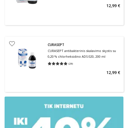
12,99 €
CURASEPT
CURASEPT antibakterinis skalavimo skystis su
0,20 % chlorheksidino ADS 020, 200 ml
(
29
)
Vidutinis įvertinimas 5.00
Įvertinimų skaičius 29
12,99 €