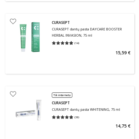
CURASEPT
CURASEPT dantų pasta DAYCARE BOOSTER
HERBAL INVASION, 75 ml
(
14
)
Vidutinis įvertinimas 4.86
Įvertinimų skaičius 14
15,59 €
Tik internetu
CURASEPT
CURASEPT dantų pasta WHITENING, 75 ml
(
38
)
Vidutinis įvertinimas 4.84
Įvertinimų skaičius 38
14,75 €