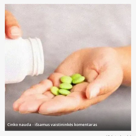
Internetu galite įsigyti ne tik patiksiančio aromato bei skonio,
tačiau ir būtent jums tinkančių pastų. Turime jautriems
dantims, jautrioms dantenoms bei vaikams pritaikytų
priemonių ir ne tik.
Dantų kremai – ši priemonė dažniausiai suteikia balinamąjį
arba jautrumą mažinantį poveikį.
Skalavimo priemonės – skalavimo skystis yra puiki kasdienės
dantų higienos priemonė arba net būtinas naudoti
preparatas po procedūrų, operacijų. Kai kuriuos skalavimo
skysčius ar putas galima vartoti ir po rūkymo, valgių ar
gėrimų, norint gaivesnio burnos kvapo.
Dantų šepetėliai ir irigatoriai
Čia galite įsigyti tiek įprastus dantų šepetėlius, tiek jų rinkinius,
elektrinius modelius ar galvutes jiems. Rinkdamiesi dantų šepetėlį,
atkreipkite dėmesį į jo šerelių kietumą. Jautrių dantų savininkams
reikėtų prioritetą teikti prekėms su švelnesniais šereliais.
Burnos irigatorius – įrankis, kuris padeda išvalyti tarpdančius ir
sunkiai pasiekiamas burnos ertmės vietas bei net gali padėti dantis
balinti.
Protezų ir plokštelių valymo priemonės
Cinko nauda - išsamus vaistininkės komentaras
Dantų protezams ir plokštelėms taip pat reikia nemažai priežiūros.
Rinkitės iš daugybės skirtingų fiksuojančių ir lipnių kremų, tablečių