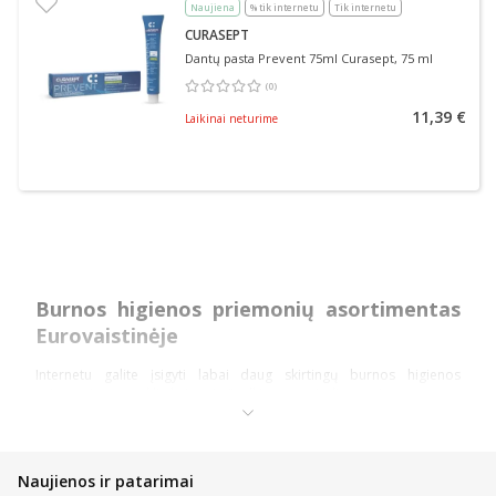
Naujiena
% tik internetu
Tik internetu
CURASEPT
Dantų pasta Prevent 75ml Curasept, 75 ml
(
0
)
Vidutinis įvertinimas 0.00
Įvertinimų skaičius 0
11,39 €
Laikinai neturime
Burnos higienos priemonių asortimentas
Eurovaistinėje
Internetu galite įsigyti labai daug skirtingų burnos higienos
priemonių patrauklia kaina. Apžvelkime pagrindines priemones.
Dantų higienos priemonės
Dantų pastos – įvairių skonių ir rūšių dantų pastos yra bene
Naujienos ir patarimai
pagrindinė ir kiekvieno naudojama higienos priemonė.