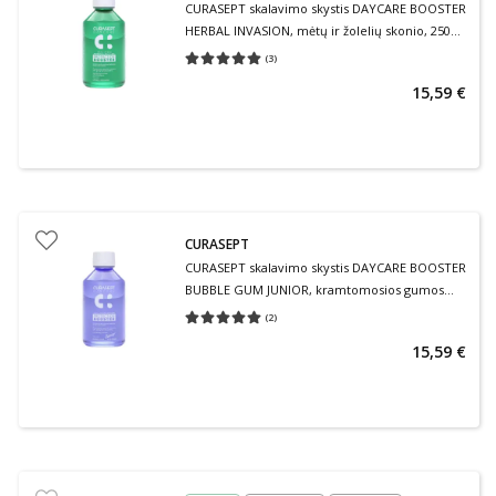
CURASEPT skalavimo skystis DAYCARE BOOSTER
HERBAL INVASION, mėtų ir žolelių skonio, 250
ml
(
3
)
Vidutinis įvertinimas 5.00
Įvertinimų skaičius 3
15,59 €
CURASEPT
CURASEPT skalavimo skystis DAYCARE BOOSTER
BUBBLE GUM JUNIOR, kramtomosios gumos
skonio, 250 ml
(
2
)
Vidutinis įvertinimas 5.00
Įvertinimų skaičius 2
15,59 €