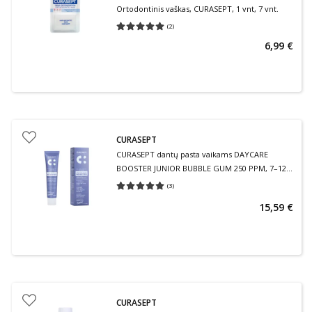
Ortodontinis vaškas, CURASEPT, 1 vnt, 7 vnt.
(
2
)
Vidutinis įvertinimas 5.00
Įvertinimų skaičius 2
6,99 €
CURASEPT
CURASEPT dantų pasta vaikams DAYCARE
BOOSTER JUNIOR BUBBLE GUM 250 PPM, 7–12
m., 50 ml
(
3
)
Vidutinis įvertinimas 5.00
Įvertinimų skaičius 3
15,59 €
CURASEPT