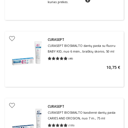
kurias prekes.
CURASEPT
CURASEPT BIOSMALTO dantų pasta su fluoru
BABY KID, nuo 6 mėn., braškių skonio, 50 ml
(
48
)
Vidutinis įvertinimas 4.94
Įvertinimų skaičius 48
10,75 €
CURASEPT
CURASEPT BIOSMALTO kasdienė dantų pasta
CARIES AND EROSION, nuo 7 m., 75 ml
(
135
)
Vidutinis įvertinimas 4.98
Įvertinimų skaičius 135