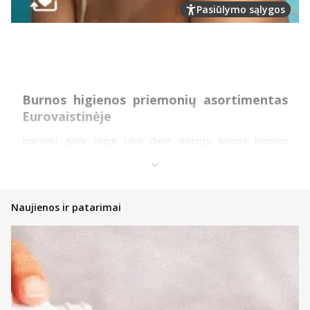
Pasiūlymo sąlygos
Burnos higienos priemonių asortimentas
Eurovaistinėje
Internetu galite įsigyti labai daug skirtingų burnos higienos
priemonių patrauklia kaina. Apžvelkime pagrindines priemones.
Dantų higienos priemonės
Dantų pastos – įvairių skonių ir rūšių dantų pastos yra bene
Naujienos ir patarimai
pagrindinė ir kiekvieno naudojama higienos priemonė.
Internetu galite įsigyti ne tik patiksiančio aromato bei skonio,
tačiau ir būtent jums tinkančių pastų. Turime jautriems
dantims, jautrioms dantenoms bei vaikams pritaikytų
priemonių ir ne tik.
Dantų kremai – ši priemonė dažniausiai suteikia balinamąjį
arba jautrumą mažinantį poveikį.
Skalavimo priemonės – skalavimo skystis yra puiki kasdienės
dantų higienos priemonė arba net būtinas naudoti