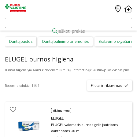
Ieškoti prekės
Dantų pastos
Dantų balinimo priemonės
Skalavimo skysčiai ir b
ELUGEL burnos higiena
Burnos higiena yra svarbi kiekvienam iš mūsų. Internetinėje vaistinėje kiekvienas pirkėjas gali rasti daug skirtingų burnos higienos priemonių suaugusiems ir vaikams. Čia galima patogiai pirkti: dantų priežiūros priemones, kaip dantų pasta ar skalavimo skystis, dantų šepetėlius ir irigatorius, protezus ir plokštelių priežiūros priemones bei skirtingus gelius ar tepalus.
Filtrai ir rikiavimas
Rodomi produktai 1 iš 1
Tik internetu
ELUGEL
ELUGEL valomasis burnos gelis jautrioms
dantenoms, 40 ml