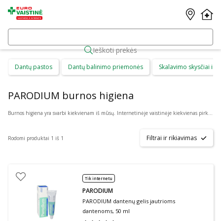
Ieškoti prekės
Dantų pastos
Dantų balinimo priemonės
Skalavimo skysčiai ir b
PARODIUM burnos higiena
Burnos higiena yra svarbi kiekvienam iš mūsų. Internetinėje vaistinėje kiekvienas pirkėjas gali rasti daug skirtingų burnos higienos priemonių suaugusiems ir vaikams. Čia galima patogiai pirkti: dantų priežiūros priemones, kaip dantų pasta ar skalavimo skystis, dantų šepetėlius ir irigatorius, protezus ir plokštelių priežiūros priemones bei skirtingus gelius ar tepalus.
Filtrai ir rikiavimas
Rodomi produktai 1 iš 1
Tik internetu
PARODIUM
PARODIUM dantenų gelis jautrioms
dantenoms, 50 ml