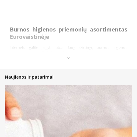
Burnos higienos priemonių asortimentas
Eurovaistinėje
Internetu galite įsigyti labai daug skirtingų burnos higienos
priemonių patrauklia kaina. Apžvelkime pagrindines priemones.
Dantų higienos priemonės
Dantų pastos – įvairių skonių ir rūšių dantų pastos yra bene
Naujienos ir patarimai
pagrindinė ir kiekvieno naudojama higienos priemonė.
Internetu galite įsigyti ne tik patiksiančio aromato bei skonio,
tačiau ir būtent jums tinkančių pastų. Turime jautriems
dantims, jautrioms dantenoms bei vaikams pritaikytų
priemonių ir ne tik.
Dantų kremai – ši priemonė dažniausiai suteikia balinamąjį
arba jautrumą mažinantį poveikį.
Skalavimo priemonės – skalavimo skystis yra puiki kasdienės
dantų higienos priemonė arba net būtinas naudoti
preparatas po procedūrų, operacijų. Kai kuriuos skalavimo
skysčius ar putas galima vartoti ir po rūkymo, valgių ar
gėrimų, norint gaivesnio burnos kvapo.