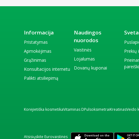
Informacija
Naudingos
Sveta
nuorodos
Pristatymas
Puslap
Vaistinės
Apmokėjimas
Prekių
Lojalumas
Grąžinimas
Priein
pareiš
Dovanų kuponai
Konsultacijos internetu
Palikti atsiliepimą
Korėjietiška kosmetika
Vitaminas D
Pulsoksimetrai
Kreatinas
Veido 
Atsisiųskite Eurovaistinės