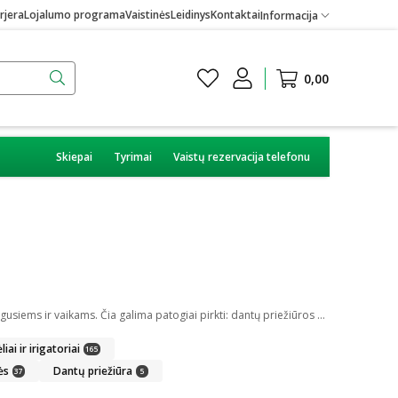
rjera
Lojalumo programa
Vaistinės
Leidinys
Kontaktai
Informacija
0,00
Skiepai
Tyrimai
Vaistų rezervacija telefonu
Burnos higiena yra svarbi kiekvienam iš mūsų. Internetinėje vaistinėje kiekvienas pirkėjas gali rasti daug skirtingų burnos higienos priemonių suaugusiems ir vaikams. Čia galima patogiai pirkti: dantų priežiūros priemones, kaip dantų pasta ar skalavimo skystis, dantų šepetėlius ir irigatorius, protezus ir plokštelių priežiūros priemones bei skirtingus gelius ar tepalus.
iai ir irigatoriai
165
ės
Dantų priežiūra
37
5