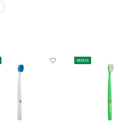
VESK25
as
patarimas