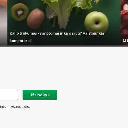
adės užgožti nemalonų burnos kvapą ar sudrėkinti sausą burną.
Kalio trūkumas - simptomai ir ką daryti? Vaistininkės
komentaras
MT
Užsisakyk
inės rinkodaros tikslu.