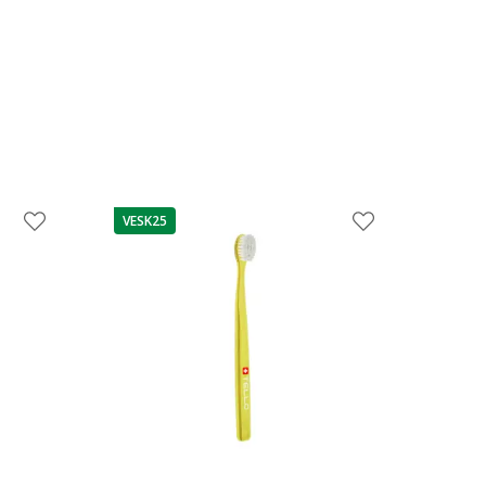
VESK25
patarimas