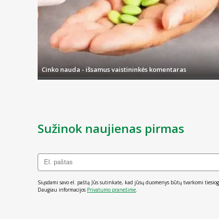
Čia taip pat rasite ir kosmetinės paskirties priemonių, kurios p
Cinko nauda - išsamus vaistininkės komentaras
Sužinok naujienas pirmas
Siųsdami savo el. paštą Jūs sutinkate, kad jūsų duomenys būtų tvarkomi tiesiog
Daugiau informacijos
Privatumo pranešime
.