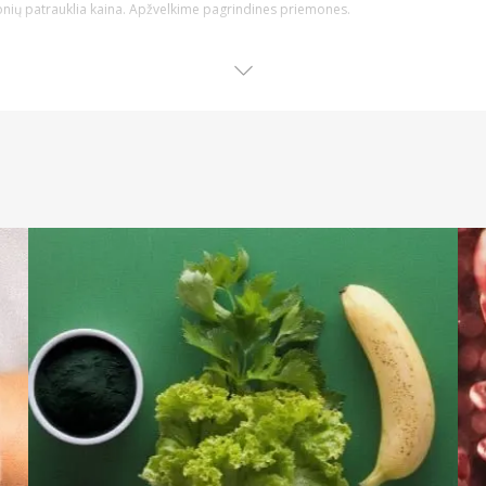
emonių patrauklia kaina. Apžvelkime pagrindines priemones.
ene pagrindinė ir kiekvieno naudojama higienos priemonė. Internetu galite įsig
noms bei vaikams pritaikytų priemonių ir ne tik.
į arba jautrumą mažinantį poveikį.
ės dantų higienos priemonė arba net būtinas naudoti preparatas po procedūrų, 
apo.
 elektrinius modelius ar galvutes jiems. Rinkdamiesi dantų šepetėlį, atkreipkite dėm
unkiai pasiekiamas burnos ertmės vietas bei net gali padėti dantis balinti.
Rinkitės iš daugybės skirtingų fiksuojančių ir lipnių kremų, tablečių ar kitų prie
dalis – kvapiąsias bei dezinfekcines. Jeigu burnos ertmėje yra žaizda arba įsime
dantenoms.