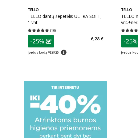
TELLO
TELLO
TELLO dantų šepetėlis ULTRA SOFT,
TELLO mi
1 vnt.
vnt.+nėr
(
10
)
Vidutinis įvertinimas 5.00
Įvertinimų skaičius 10
Vidutinis 
patarimas
patarim
6,28 €
-25%
-25%
Lojalumo klubo narių nuolaida
:
L
patarimas
Įvedus kodą VESK25
Įvedus ko