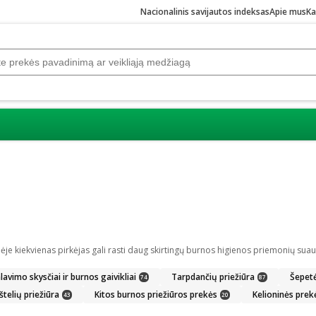
Nacionalinis savijautos indeksas
Apie mus
Ka
lavimo skysčiai ir burnos gaivikliai
Tarpdančių priežiūra
Šepetėl
74
87
štelių priežiūra
Kitos burnos priežiūros prekės
Kelioninės prek
43
20