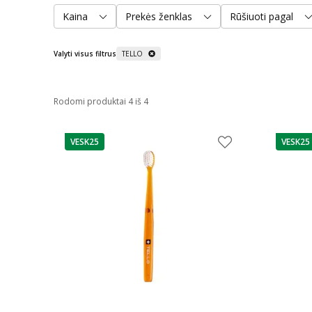
Kaina
Prekės ženklas
Rūšiuoti pagal
Valyti visus filtrus
TELLO
Rodomi produktai 4 iš 4
VESK25
VESK25
patarimas
patarim