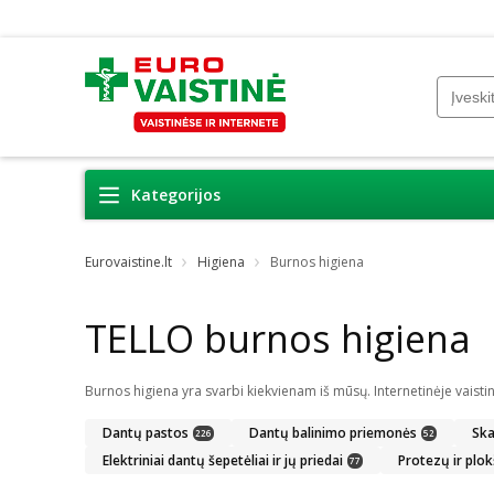
Kategorijos
Eurovaistine.lt
Higiena
Burnos higiena
TELLO burnos higiena
Dantų pastos
Dantų balinimo priemonės
Ska
226
52
Elektriniai dantų šepetėliai ir jų priedai
Protezų ir plok
77