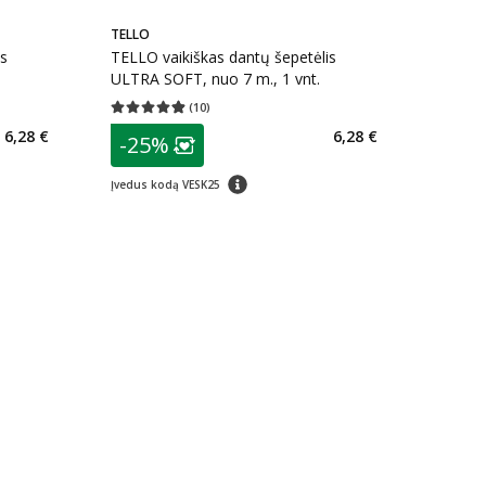
TELLO
is
TELLO vaikiškas dantų šepetėlis
ULTRA SOFT, nuo 7 m., 1 vnt.
(
10
)
kaičius 5
Vidutinis įvertinimas 4.90
Įvertinimų skaičius 10
patarimas
6,28 €
6,28 €
-25%
arių nuolaida
:
Lojalumo klubo narių nuolaida
:
patarimas
Įvedus kodą VESK25