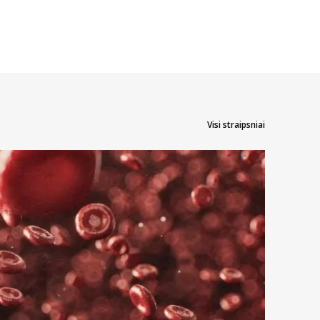
yti ne tik patiksiančio aromato bei skonio, tačiau ir būtent jums
operacijų. Kai kuriuos skalavimo skysčius ar putas galima vartoti
Visi straipsniai
esį į jo šerelių kietumą. Jautrių dantų savininkams reikėtų prioritetą
monių, tokių kaip pamušalai, šepetėliai, vaškas ar kitų.
tė infekcija, jums gali būti rekomenduojama naudoti specialų gelį ar