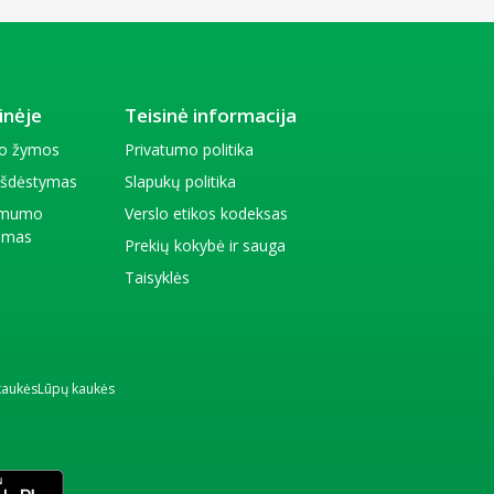
inėje
Teisinė informacija
io žymos
Privatumo politika
 išdėstymas
Slapukų politika
amumo
Verslo etikos kodeksas
kimas
Prekių kokybė ir sauga
Taisyklės
kaukės
Lūpų kaukės