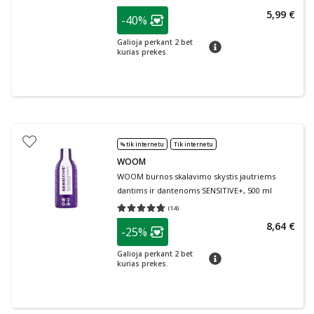
patarimas
5,99 €
-40%
Lojalumo klubo narių nuolaida
:
Galioja perkant 2 bet
patarimas
kurias prekes.
% tik internetu
Tik internetu
WOOM
WOOM burnos skalavimo skystis jautriems
dantims ir dantenoms SENSITIVE+, 500 ml
(
14
)
Vidutinis įvertinimas 4.71
Įvertinimų skaičius 14
patarimas
8,64 €
-25%
Lojalumo klubo narių nuolaida
:
Galioja perkant 2 bet
patarimas
kurias prekes.