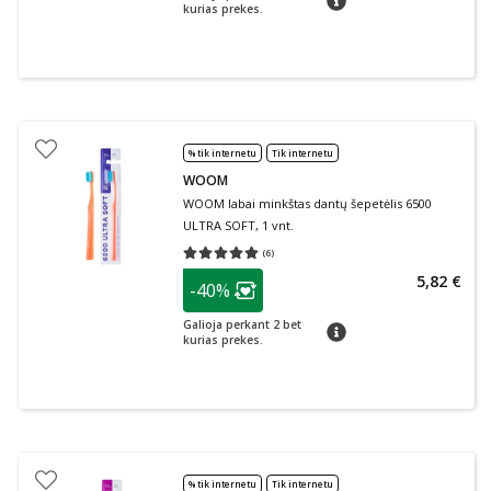
kurias prekes.
% tik internetu
Tik internetu
WOOM
WOOM labai minkštas dantų šepetėlis 6500
ULTRA SOFT, 1 vnt.
(
6
)
Vidutinis įvertinimas 5.00
Įvertinimų skaičius 6
patarimas
5,82 €
-40%
Lojalumo klubo narių nuolaida
:
Galioja perkant 2 bet
patarimas
kurias prekes.
% tik internetu
Tik internetu