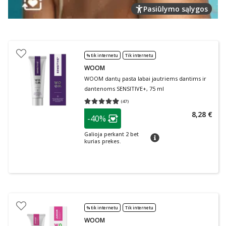
Pasiūlymo sąlygos
% tik internetu
Tik internetu
WOOM
WOOM dantų pasta labai jautriems dantims ir
dantenoms SENSITIVE+, 75 ml
(
47
)
Vidutinis įvertinimas 4.96
Įvertinimų skaičius 47
patarimas
8,28 €
-40%
Lojalumo klubo narių nuolaida
:
Galioja perkant 2 bet
patarimas
kurias prekes.
% tik internetu
Tik internetu
WOOM