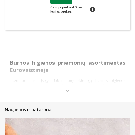
Lojalumo klubo narių nuolaida
:
Galioja perkant 2 bet
patarimas
kurias prekes.
Burnos higienos priemonių asortimentas
Eurovaistinėje
Internetu galite įsigyti labai daug skirtingų burnos higienos
priemonių patrauklia kaina. Apžvelkime pagrindines priemones.
Dantų higienos priemonės
Dantų pastos – įvairių skonių ir rūšių dantų pastos yra bene
Naujienos ir patarimai
pagrindinė ir kiekvieno naudojama higienos priemonė.
Internetu galite įsigyti ne tik patiksiančio aromato bei skonio,
tačiau ir būtent jums tinkančių pastų. Turime jautriems
dantims, jautrioms dantenoms bei vaikams pritaikytų
priemonių ir ne tik.