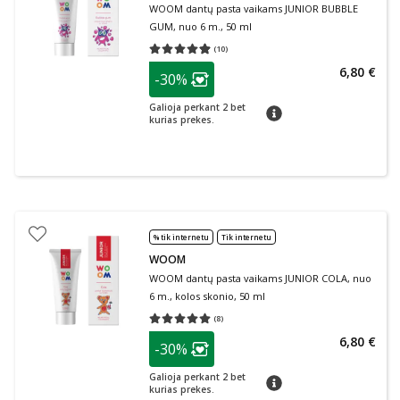
WOOM dantų pasta vaikams JUNIOR BUBBLE
GUM, nuo 6 m., 50 ml
(
10
)
Vidutinis įvertinimas 4.90
Įvertinimų skaičius 10
patarimas
6,80 €
-30%
Lojalumo klubo narių nuolaida
:
Galioja perkant 2 bet
patarimas
kurias prekes.
% tik internetu
Tik internetu
WOOM
WOOM dantų pasta vaikams JUNIOR COLA, nuo
6 m., kolos skonio, 50 ml
(
8
)
Vidutinis įvertinimas 5.00
Įvertinimų skaičius 8
patarimas
6,80 €
-30%
Lojalumo klubo narių nuolaida
:
Galioja perkant 2 bet
patarimas
kurias prekes.