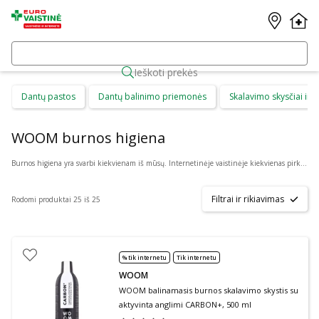
Ieškoti prekės
Dantų pastos
Dantų balinimo priemonės
Skalavimo skysčiai ir b
WOOM burnos higiena
Burnos higiena yra svarbi kiekvienam iš mūsų. Internetinėje vaistinėje kiekvienas pirkėjas gali rasti daug skirtingų burnos higienos priemonių suaugusiems ir vaikams. Čia galima patogiai pirkti: dantų priežiūros priemones, kaip dantų pasta ar skalavimo skystis, dantų šepetėlius ir irigatorius, protezus ir plokštelių priežiūros priemones bei skirtingus gelius ar tepalus.
Filtrai ir rikiavimas
Rodomi produktai 25 iš 25
% tik internetu
Tik internetu
WOOM
WOOM balinamasis burnos skalavimo skystis su
aktyvinta anglimi CARBON+, 500 ml