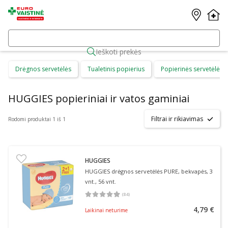
Ieškoti prekės
Drėgnos servetėlės
Tualetinis popierius
Popierinės servetėlės
HUGGIES popieriniai ir vatos gaminiai
Filtrai ir rikiavimas
Rodomi produktai 1 iš 1
HUGGIES
HUGGIES drėgnos servetėlės PURE, bekvapės, 3
vnt., 56 vnt.
(
84
)
Vidutinis įvertinimas 4.88
Įvertinimų skaičius 84
4,79 €
Laikinai neturime