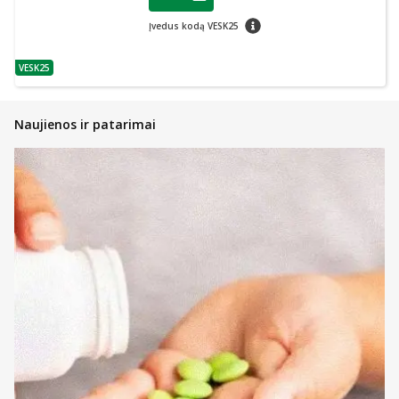
Lojalumo klubo narių nuolaida
:
patarimas
Įvedus kodą VESK25
VESK25
patarimas
Naujienos ir patarimai