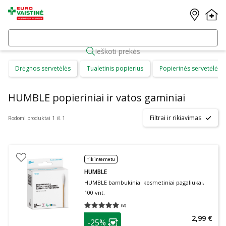
Ieškoti prekės
Drėgnos servetėlės
Tualetinis popierius
Popierinės servetėlės
HUMBLE popieriniai ir vatos gaminiai
Filtrai ir rikiavimas
Rodomi produktai 1 iš 1
Tik internetu
HUMBLE
HUMBLE bambukiniai kosmetiniai pagaliukai,
100 vnt.
(
8
)
Vidutinis įvertinimas 5.00
Įvertinimų skaičius 8
patarimas
2,99 €
-25%