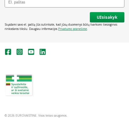
Užsisakyk
Siųsdami savo el. paštą Jūs sutinkate, kad jūsų duomenys būtų tvarkomi tiesioginės
rinkodaros tikslu. Daugiau informacijos
Privatumo pranešime
.
Valstybinė vaistų kontrolės tarnyba
prie Lietuvos Respublikos sveikatos
apsaugos ministerijos:
Studentų g. 45A, Vilnius
+370 5 263 9264
vvkt@vvkt.lt
https://www.vvkt.lt
© 2026 EUROVAISTINĖ. Visos teisės saugomos.