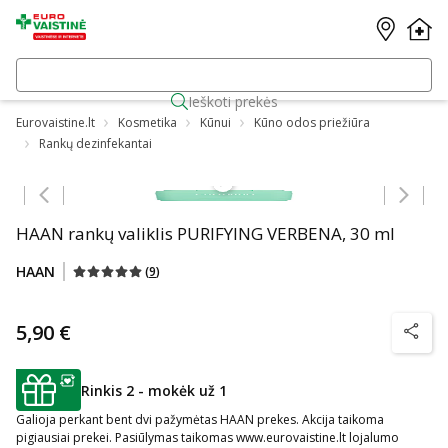
Ieškoti prekės
Eurovaistine.lt
Kosmetika
Kūnui
Kūno odos priežiūra
Rankų dezinfekantai
Praleisti karuselę
HAAN rankų valiklis PURIFYING VERBENA, 30 ml
HAAN
(
9
)
5,90 €
patarim
Rinkis 2 - mokėk už 1
patarimas
Galioja perkant bent dvi pažymėtas HAAN prekes. Akcija taikoma
pigiausiai prekei. Pasiūlymas taikomas www.eurovaistine.lt lojalumo