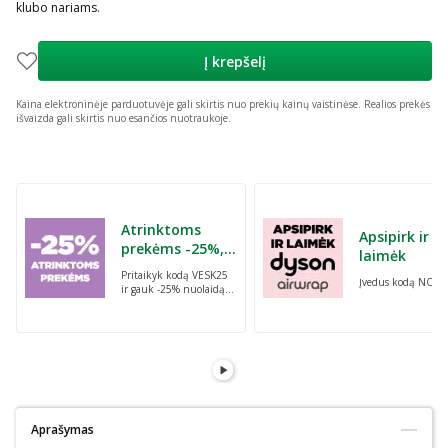
klubo nariams.
Į krepšelį
Kaina elektroninėje parduotuvėje gali skirtis nuo prekių kainų vaistinėse.
Realios prekės
išvaizda gali skirtis nuo esančios nuotraukoje.
Praleisti karuselę
Atrinktoms
Apsipirk ir
prekėms -25%,
laimėk
perkant dvi bet
Pritaikyk kodą VESK25
Įvedus kodą NORI
kurias prekes su
ir gauk -25% nuolaidą
kodu: VESK25
atrinktoms
prekėms, perkant dvi
bet kurias prekes
Aprašymas