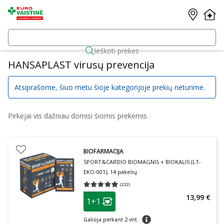
Ieškoti prekės
HANSAPLAST virusų prevencija
Atsiprašome, šiuo metu šioje kategorijoje prekių neturime.
Pirkėjai vis dažniau domisi šiomis prekėmis
BIOFARMACIJA
SPORT&CARDIO BIOMAGNIS + BIOKALIS (LT-
EKO-001), 14 pakelių
(
232
)
Vidutinis įvertinimas 4.93
Įvertinimų skaičius 232
patarimas
13,99 €
1+1
Lojalumo klubo narių nuolaida
:
patarimas
Galioja perkant 2 vnt.