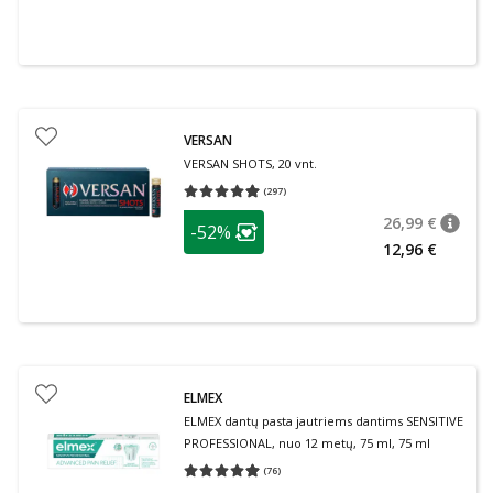
VERSAN
VERSAN SHOTS, 20 vnt.
(
297
)
Vidutinis įvertinimas 4.93
Įvertinimų skaičius 297
patarimas
26,99 €
-52%
patari
Įprasta
Lojalumo klubo narių nuolaida
:
12,96 €
ELMEX
ELMEX dantų pasta jautriems dantims SENSITIVE
PROFESSIONAL, nuo 12 metų, 75 ml, 75 ml
(
76
)
Vidutinis įvertinimas 4.95
Įvertinimų skaičius 76