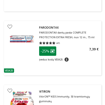
PARODONTAX
PARODONTAX dantų pasta COMPLETE
PROTECTION EXTRA FRESH, nuo 12 m., 75 ml
(
47
)
Vidutinis įvertinimas 4.79
Įvertinimų skaičius 47
patarimas
7,39 €
-25%
Lojalumo klubo narių nuolaida
:
patarimas
Įvedus kodą VESK25
VESK25
patarimas
VITIRON
VitirON™ KIDS Immunity, 50 kramtomųjų
guminukų