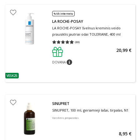
% tik internetu
LA ROCHE-POSAY
LA ROCHE-POSAY švelnus kreminis veido
prausiklis jautriai odai TOLERIANE, 400 ml
(
88
)
Vidutinis įvertinimas 4.91
Įvertinimų skaičius 88
20,99 €
DOVANA
patarimas
VESK25
patarimas
SINUPRET
SINUPRET, 100 ml, geriamieji lašai, tirpalas, N1
Vaistinis preparatas
8,95 €