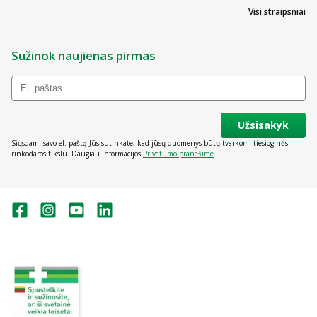
Visi straipsniai
Sužinok naujienas pirmas
Užsisakyk
Siųsdami savo el. paštą Jūs sutinkate, kad jūsų duomenys būtų tvarkomi tiesioginės
rinkodaros tikslu. Daugiau informacijos
Privatumo pranešime
.
Valstybinė vaistų kontrolės tarnyba
prie Lietuvos Respublikos sveikatos
apsaugos ministerijos:
Studentų g. 45A, Vilnius
+370 5 263 9264
vvkt@vvkt.lt
https://www.vvkt.lt