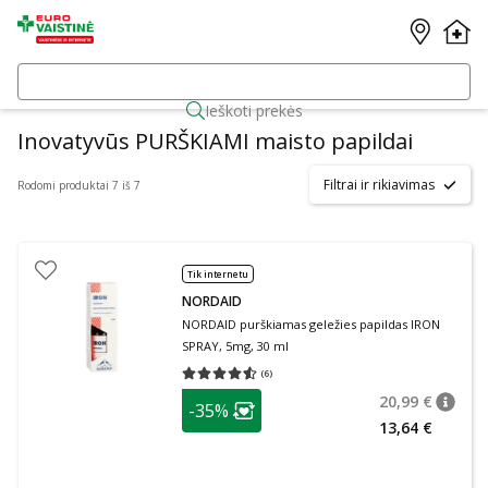
Ieškoti prekės
Inovatyvūs PURŠKIAMI maisto papildai
Filtrai ir rikiavimas
Rodomi produktai 7 iš 7
Tik internetu
NORDAID
NORDAID purškiamas geležies papildas IRON
SPRAY, 5mg, 30 ml
(
6
)
Vidutinis įvertinimas 4.50
Įvertinimų skaičius 6
patarimas
20,99 €
-35%
patari
Įprasta
Lojalumo klubo narių nuolaida
:
13,64 €