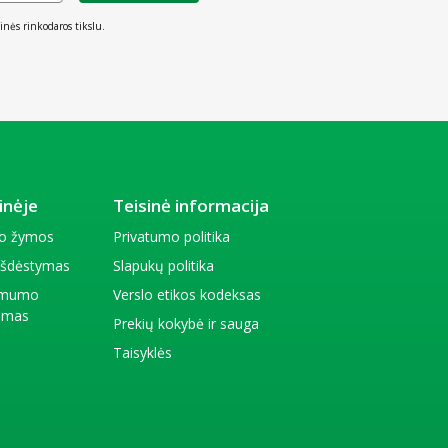
inės rinkodaros tikslu.
inėje
Teisinė informacija
io žymos
Privatumo politika
 išdėstymas
Slapukų politika
amumo
Verslo etikos kodeksas
kimas
Prekių kokybė ir sauga
Taisyklės