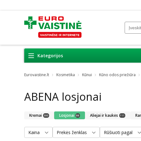
Kategorijos
Eurovaistine.lt
Kosmetika
Kūnui
Kūno odos priežiūra
ABENA losjonai
Kremai
Losjonai
Aliejai ir kaukės
Ra
300
88
111
Kaina
Prekės ženklas
Rūšiuoti pagal