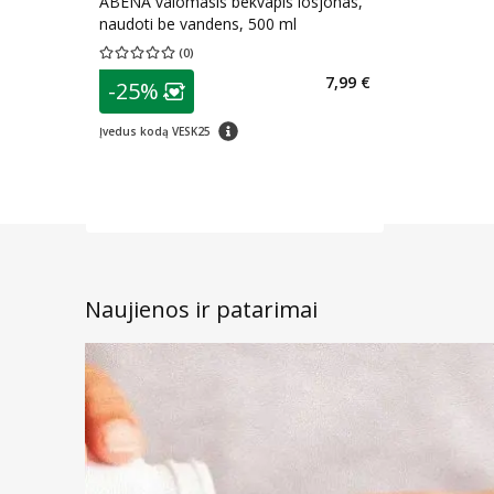
ABENA valomasis bekvapis losjonas,
naudoti be vandens, 500 ml
(
0
)
Vidutinis įvertinimas 0.00
Įvertinimų skaičius 0
patarimas
7,99 €
-25%
Lojalumo klubo narių nuolaida
:
patarimas
Įvedus kodą VESK25
Naujienos ir patarimai