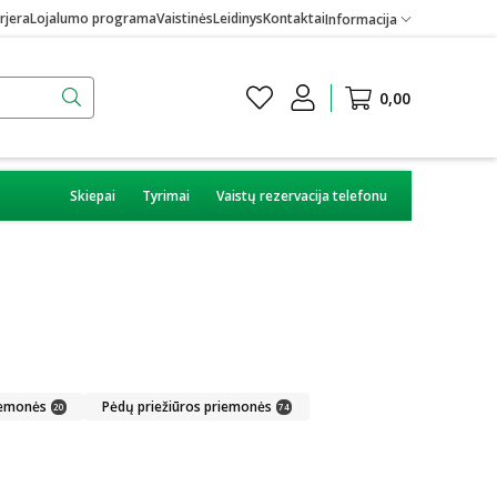
rjera
Lojalumo programa
Vaistinės
Leidinys
Kontaktai
Informacija
0,00
Skiepai
Tyrimai
Vaistų rezervacija telefonu
iemonės
Pėdų priežiūros priemonės
20
74