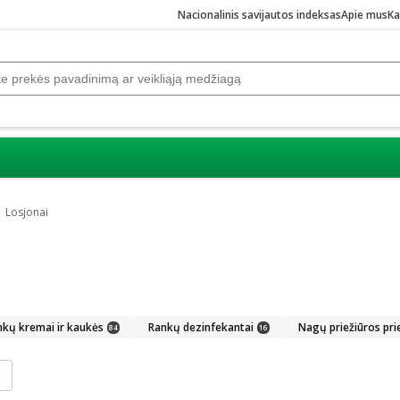
Nacionalinis savijautos indeksas
Apie mus
Ka
Losjonai
nkų kremai ir kaukės
Rankų dezinfekantai
Nagų priežiūros pr
84
16