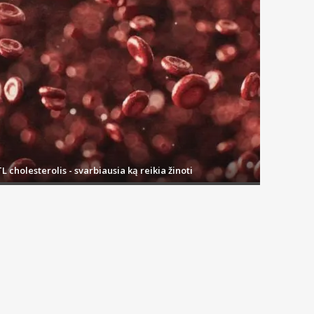
L cholesterolis - svarbiausia ką reikia žinoti