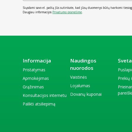
Siųsdami savo el. paštą Jūs sutinkate, kad jūsų duomenys būtų tvarkomi tiesiog
Daugiau informacijos
Privatumo pranešime
.
Informacija
Naudingos
Sveta
nuorodos
Pristatymas
Puslap
Vaistinės
Apmokėjimas
Prekių
Lojalumas
Grąžinimas
Priein
pareiš
Dovanų kuponai
Konsultacijos internetu
Palikti atsiliepimą