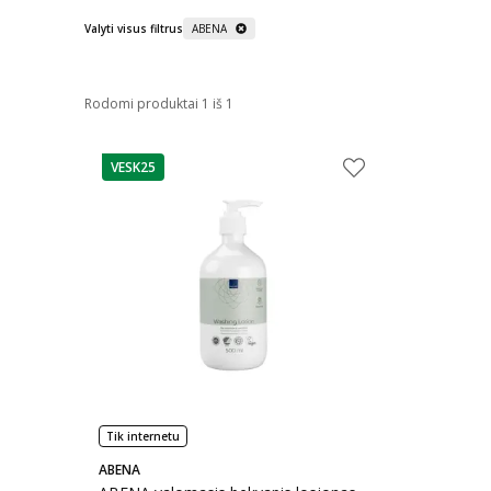
Valyti visus filtrus
ABENA
Rodomi produktai 1 iš 1
VESK25
patarimas
Tik internetu
ABENA